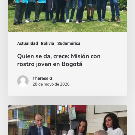
Misión
con
rostro
joven
en
Actualidad
Bolivia
Sudamérica
Bogotá
Quien se da, crece: Misión con
rostro joven en Bogotá
Therese G.
28 de mayo de 2026
¡El
miedo
siempre