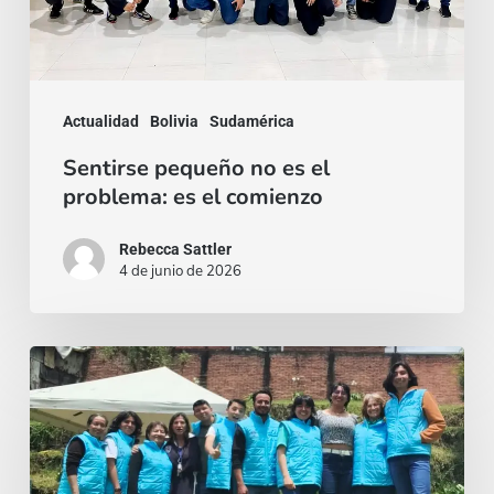
problema:
es
el
Actualidad
Bolivia
Sudamérica
comienzo
Sentirse pequeño no es el
problema: es el comienzo
Rebecca Sattler
4 de junio de 2026
Quien
se
da,
crece: