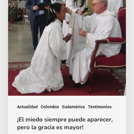
puede
aparecer,
pero
la
gracia
es
mayor!
Actualidad
Colombia
Sudamérica
Testimonios
¡El miedo siempre puede aparecer,
pero la gracia es mayor!