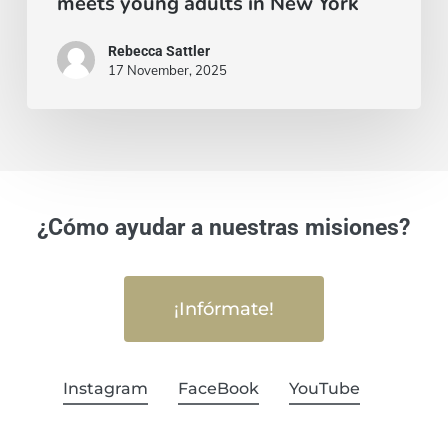
meets young adults in New York
York
Rebecca Sattler
17 November, 2025
¿Cómo ayudar a nuestras misiones?
¡Infórmate!
Instagram
FaceBook
YouTube