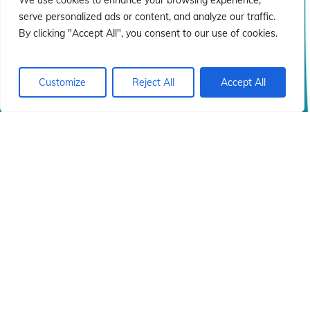
ió
ió
We use cookies to enhance your browsing experience,
serve personalized ads or content, and analyze our traffic.
By clicking "Accept All", you consent to our use of cookies.
Customize
Reject All
Accept All