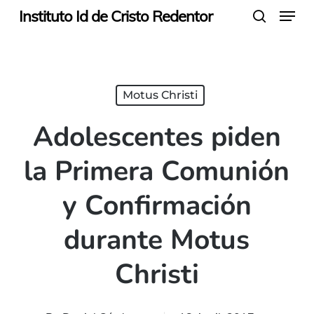
Menu
Skip
Instituto Id de Cristo Redentor
search
to
main
content
Motus Christi
Adolescentes piden
la Primera Comunión
y Confirmación
durante Motus
Christi