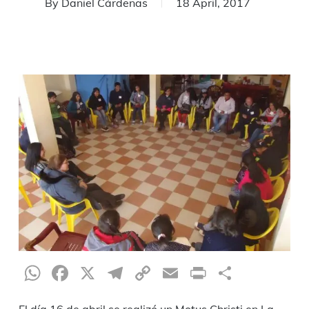
By
Daniel Cárdenas
18 April, 2017
WhatsApp
Facebook
X
Telegram
Copy
Email
Print
Share
Link
El día 16 de abril se realizó un Motus Christi en La