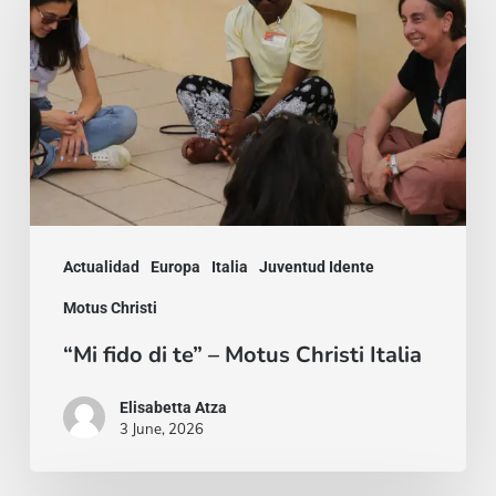
di
te”
–
Motus
Christi
Italia
Actualidad
Europa
Italia
Juventud Idente
Motus Christi
“Mi fido di te” – Motus Christi Italia
Elisabetta Atza
3 June, 2026