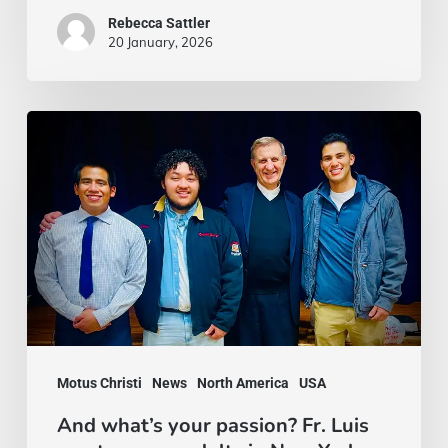
Rebecca Sattler
20 January, 2026
And
what’s
your
passion?
Fr.
Luis
meets
young
adults
Motus Christi
News
North America
USA
in
And what’s your passion? Fr. Luis
New