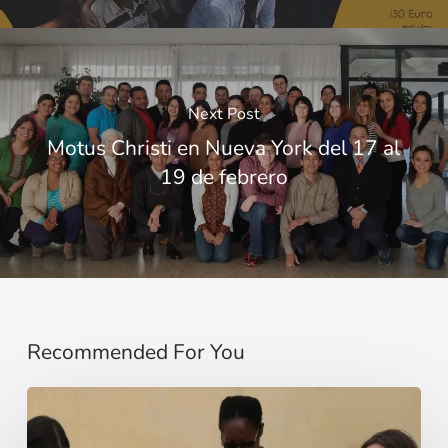
Next Post
Motus Christi en Nueva York del 17 al
19 de febrero
Recommended For You
“Mi
fido