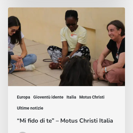
“Mi
fido
di
te”
–
Motus
Christi
Italia
Europa
Gioventù idente
Italia
Motus Christi
Ultime notizie
“Mi fido di te” – Motus Christi Italia