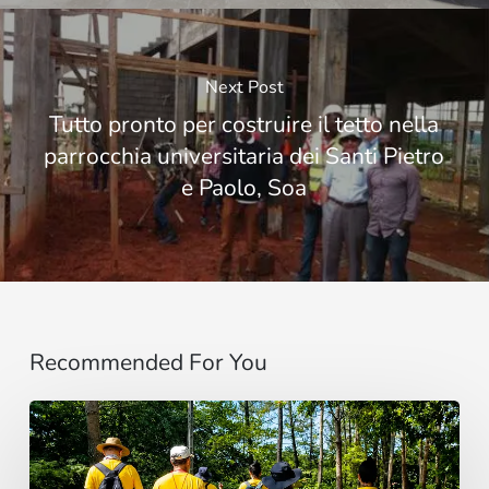
Next Post
Tutto pronto per costruire il tetto nella
parrocchia universitaria dei Santi Pietro
e Paolo, Soa
Recommended For You
“Estoy
contigo”
: