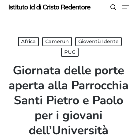
Menu
Skip
Istituto Id di Cristo Redentore
search
to
main
content
Africa
Camerun
Gioventù Idente
PUG
Giornata delle porte
aperta alla Parrocchia
Santi Pietro e Paolo
per i giovani
dell’Università