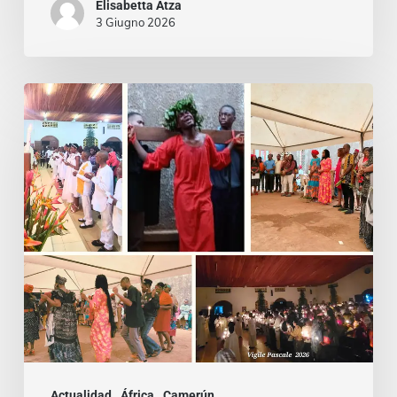
Elisabetta Atza
3 Giugno 2026
Entre
Ritos
Funerarios
y
Danzas:
Reviviendo
la
Semana
Santa
en
Camerún
Actualidad
África
Camerún