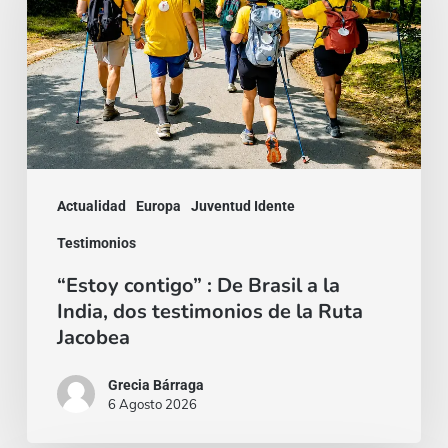
De
Brasil
a
la
India,
dos
Actualidad
Europa
Juventud Idente
testimonios
Testimonios
de
“Estoy contigo” : De Brasil a la
la
India, dos testimonios de la Ruta
Ruta
Jacobea
Jacobea
Grecia Bárraga
6 Agosto 2026