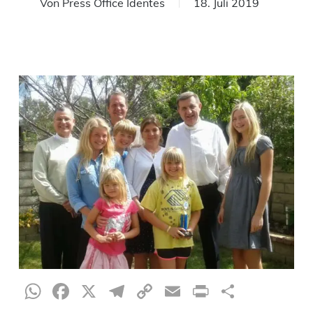
Von
Press Office Identes
18. Juli 2019
WhatsApp
Facebook
X
Telegram
Copy
Email
Print
Teilen