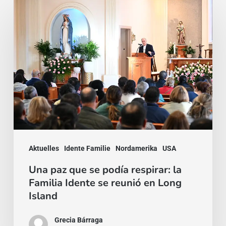
Una
paz
que
se
podía
respirar:
la
Familia
Idente
Aktuelles
Idente Familie
Nordamerika
USA
se
reunió
Una paz que se podía respirar: la
Familia Idente se reunió en Long
en
Island
Long
Island
Grecia Bárraga