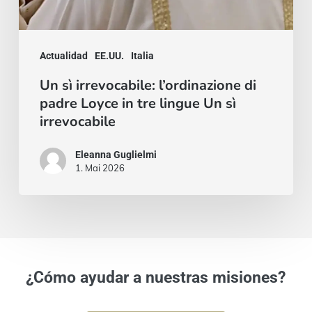
sì
irrevocabile
Actualidad
EE.UU.
Italia
Un sì irrevocabile: l’ordinazione di
padre Loyce in tre lingue Un sì
irrevocabile
Eleanna Guglielmi
1. Mai 2026
¿Cómo ayudar a nuestras misiones?