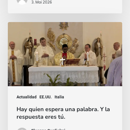
3. Mai 2026
Hay
quien
espera
una
palabra.
Y
la
respuesta
Actualidad
EE.UU.
Italia
eres
Hay quien espera una palabra. Y la
tú.
respuesta eres tú.