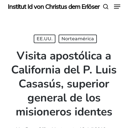
Menu
Skip
Institut Id von Christus dem Erlöser
search
to
main
content
EE.UU.
Norteamérica
Visita apostólica a
California del P. Luis
Casasús, superior
general de los
misioneros identes