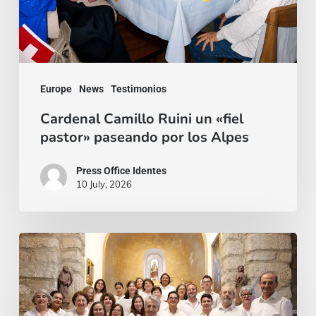
paseando
por
los
Alpes
Europe
News
Testimonios
Cardenal Camillo Ruini un «fiel
pastor» paseando por los Alpes
Press Office Identes
10 July, 2026
La
voz
que
une: