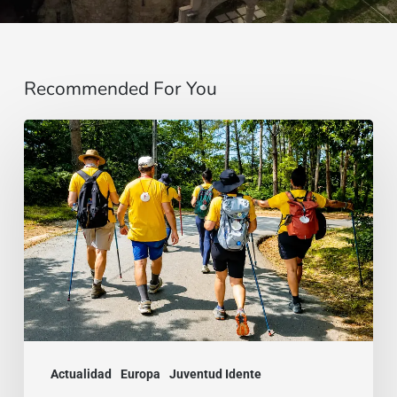
Recommended For You
“Estoy
contigo”
:
De
Brasil
a
la
India,
dos
Actualidad
Europa
Juventud Idente
testimonios