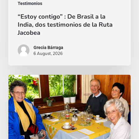
Testimonios
de
“Estoy contigo” : De Brasil a la
la
India, dos testimonios de la Ruta
Ruta
Jacobea
Jacobea
Grecia Bárraga
6 August, 2026
Cardenal
Camillo
Ruini
un
«fiel
pastor»