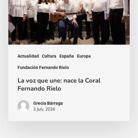
nace
la
Coral
Fernando
Rielo
Actualidad
Cultura
España
Europa
Fundación Fernando Rielo
La voz que une: nace la Coral
Fernando Rielo
Grecia Bárraga
3 July, 2026