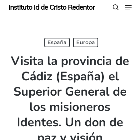
Menu
Skip
Instituto Id de Cristo Redentor
search
to
main
content
España
Europa
Visita la provincia de
Cádiz (España) el
Superior General de
los misioneros
Identes. Un don de
paz y visión