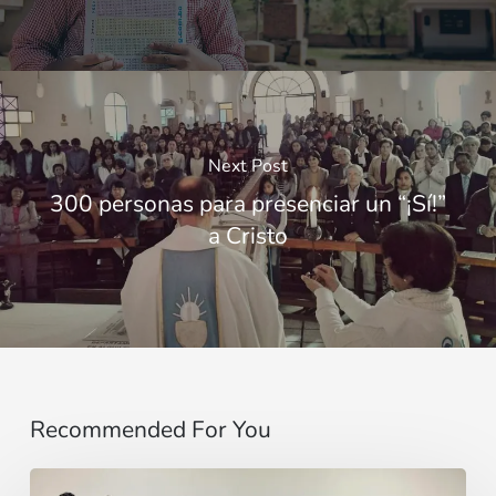
Next Post
300 personas para presenciar un “¡Sí!”
a Cristo
Recommended For You
Sentirse