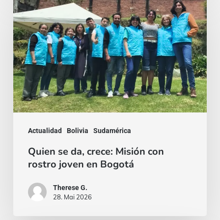
Quien
se
da,
crece:
Misión
con
rostro
joven
en
Actualidad
Bolivia
Sudamérica
Bogotá
Quien se da, crece: Misión con
rostro joven en Bogotá
Therese G.
28. Mai 2026