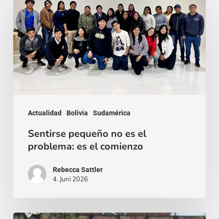
pequeño
no
es
el
problema:
es
el
Actualidad
Bolivia
Sudamérica
comienzo
Sentirse pequeño no es el
problema: es el comienzo
Rebecca Sattler
4. Juni 2026