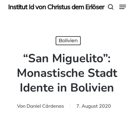
Menu
Skip
Institut Id von Christus dem Erlöser
search
to
main
content
Bolivien
“San Miguelito”:
Monastische Stadt
Idente in Bolivien
Von
Daniel Cárdenas
7. August 2020