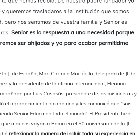
o que hemos recibid. De nuestro padre fundador yo
o
y queremos trasladaros a la institución que somos
 pero nos sentimos de vuestra familia y Senior es
aros.
Senior es la respuesta a una necesidad porque
eremos ser ahijados y ya para acabar permitidme
e la JI de España, Mari Carmen Martín, la delegada de JI de
ez y la presidenta de la oficina internacional, Eleanna
compañado por Luis Casasús, presidente de las misioneras y
dó el agradecimiento a cada uno y les comunicó que “sois
iendo Senior Educa en todo el mundo”. El Presidente hizo
 que algunos vayan a Roma en el 50 aniversario de la JI
idió
reflexionar la manera de incluir toda su experiencia en