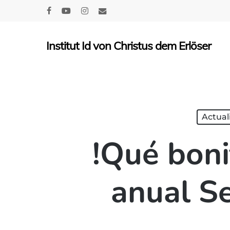
Skip
facebook
youtube
instagram
email
to
main
Institut Id von Christus dem Erlöser
content
Actual
!Qué boni
anual S