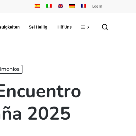
Log In
search
euigkeiten
Sei Heilig
Hilf Uns
timonios
 Encuentro
aña 2025