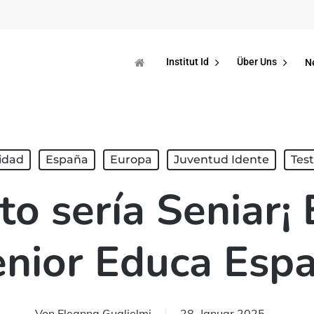
Institut Id
Über Uns
N
idad
España
Europa
Juventud Idente
Tes
to sería Seniar¡
enior Educa Esp
Von
Eleanna Guglielmi
28. Januar 2025