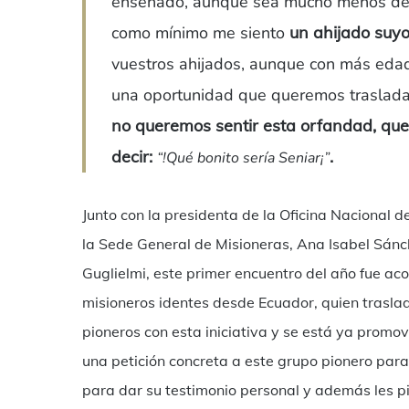
enseñado, aunque sea mucho menos de l
como mínimo me siento
un ahijado suy
vuestros ahijados, aunque con más edad,
una oportunidad que queremos traslad
no queremos sentir esta orfandad, qu
decir:
.
“!Qué bonito sería Seniar¡”
Junto con la presidenta de la Oficina Nacional d
la Sede General de Misioneras, Ana Isabel Sánch
Guglielmi, este primer encuentro del año fue a
misioneros identes desde Ecuador, quien trasla
pioneros con esta iniciativa y se está ya promov
una petición concreta a este grupo pionero para
para dar su testimonio personal y además les p