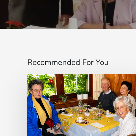
Recommended For You
Cardenal
Camillo
Ruini
un
«fiel
pastor»