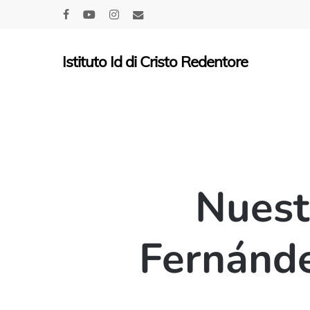
Skip
facebook
youtube
instagram
email
to
main
Istituto Id di Cristo Redentore
content
Nuest
Fernánde