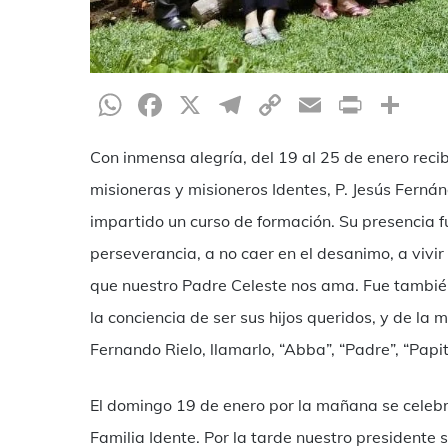
WhatsApp
Facebook
X
Telegram
Copy
Email
Print
Co
Link
Con inmensa alegría, del 19 al 25 de enero recib
misioneras y misioneros Identes, P. Jesús Fern
impartido un curso de formación. Su presencia f
perseverancia, a no caer en el desanimo, a vivir
que nuestro Padre Celeste nos ama. Fue tambié
la conciencia de ser sus hijos queridos, y de l
Fernando Rielo, llamarlo, “Abba”, “Padre”, “Papit
El domingo 19 de enero por la mañana se celebr
Familia Idente. Por la tarde nuestro presidente