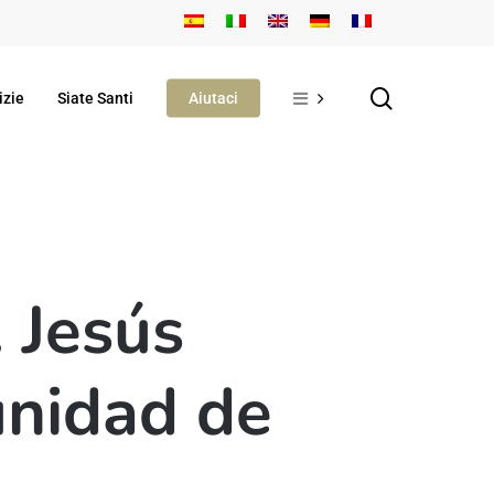
search
izie
Siate Santi
Aiutaci
 Jesús
unidad de