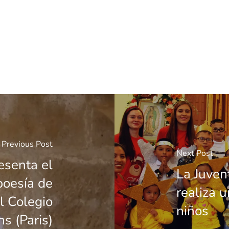
Previous Post
Next Post
esenta el
La Juven
poesía de
realiza 
l Colegio
niños
s (Paris)