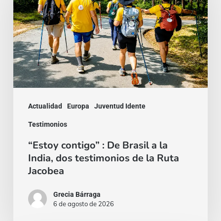
:
De
Brasil
a
la
India,
dos
Actualidad
Europa
Juventud Idente
testimonios
Testimonios
de
“Estoy contigo” : De Brasil a la
la
India, dos testimonios de la Ruta
Ruta
Jacobea
Jacobea
Grecia Bárraga
6 de agosto de 2026