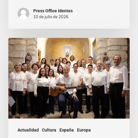
Press Office Identes
10 de julio de 2026
La
voz
que
une:
nace
la
Coral
Fernando
Rielo
Actualidad
Cultura
España
Europa