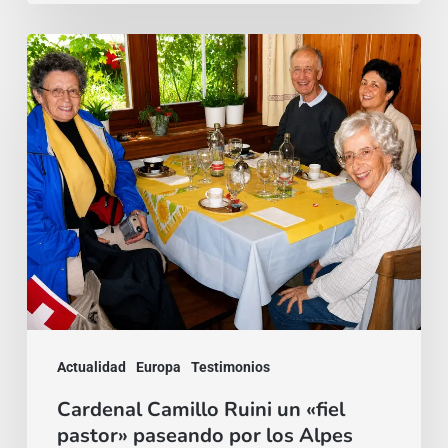
Cardenal
Camillo
Ruini
un
«fiel
pastor»
paseando
por
los
Alpes
Actualidad
Europa
Testimonios
Cardenal Camillo Ruini un «fiel
pastor» paseando por los Alpes