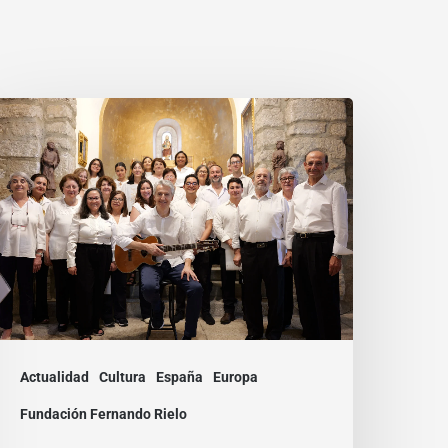
a
oz
ue
ne:
ace
a
oral
ernando
ielo
Actualidad
Cultura
España
Europa
Fundación Fernando Rielo