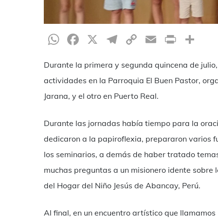
WhatsApp
Facebook
X
Telegram
Copy
Email
Print
Co
Link
Durante la primera y segunda quincena de julio, 
actividades en la Parroquia El Buen Pastor, or
Jarana, y el otro en Puerto Real.
Durante las jornadas había tiempo para la oració
dedicaron a la papiroflexia, prepararon varios f
los seminarios, a demás de haber tratado temas c
muchas preguntas a un misionero idente sobre l
del Hogar del Niño Jesús de Abancay, Perú.
Al final, en un encuentro artístico que llamamos “