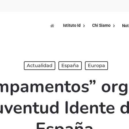
Istituto Id
Chi Siamo
Not
Actualidad
España
Europa
ampamentos” org
Juventud Idente d