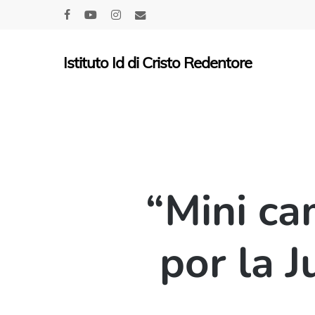
Skip
facebook
youtube
instagram
email
to
main
Istituto Id di Cristo Redentore
content
“Mini c
por la 