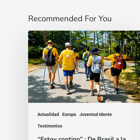
Recommended For You
“Estoy
contigo”
:
De
Brasil
a
la
India,
Actualidad
Europa
Juventud Idente
dos
testimonios
Testimonios
de
“Estoy contigo” : De Brasil a la