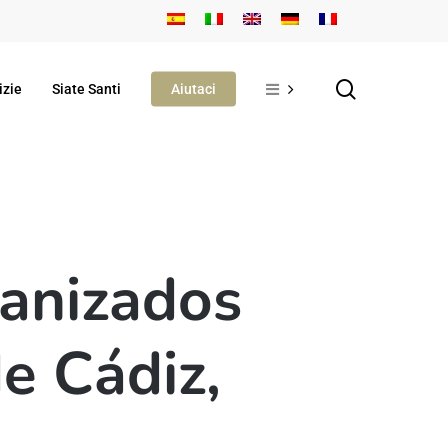
search
izie
Siate Santi
Aiutaci
anizados
e Cádiz,