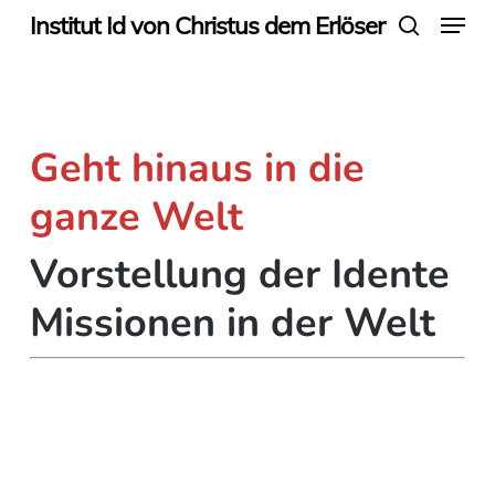
Menu
Skip
Institut Id von Christus dem Erlöser
search
to
main
content
Geht hinaus in die
ganze Welt
Vorstellung der Idente
Missionen in der Welt