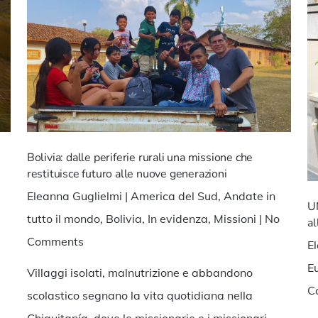
Bolivia: dalle periferie rurali una missione che
restituisce futuro alle nuove generazioni
Eleanna Guglielmi
|
America del Sud
,
Andate in
U
tutto il mondo
,
Bolivia
,
In evidenza
,
Missioni
|
No
al
Comments
E
E
Villaggi isolati, malnutrizione e abbandono
C
scolastico segnano la vita quotidiana nella
Chiquitanía, dove le missionarie e i missionari