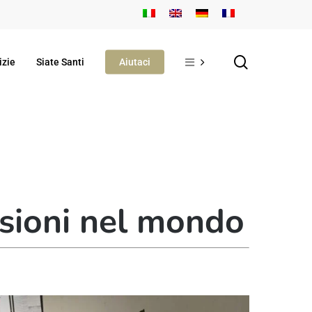
search
izie
Siate Santi
Aiutaci
ssioni nel mondo