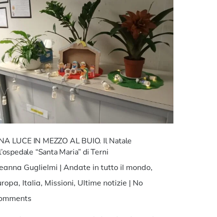
NA LUCE IN MEZZO AL BUIO. Il Natale
l’ospedale “Santa Maria” di Terni
leanna Guglielmi
|
Andate in tutto il mondo
,
uropa
,
Italia
,
Missioni
,
Ultime notizie
|
No
omments