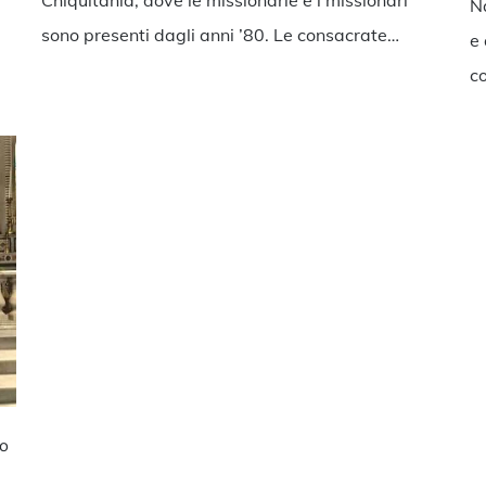
Na
sono presenti dagli anni ’80. Le consacrate…
e 
co
to