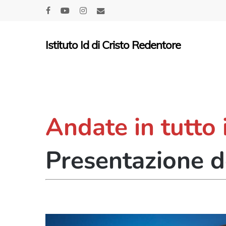
Skip
facebook
youtube
instagram
email
to
main
Istituto Id di Cristo Redentore
content
Andate in tutto
Presentazione d