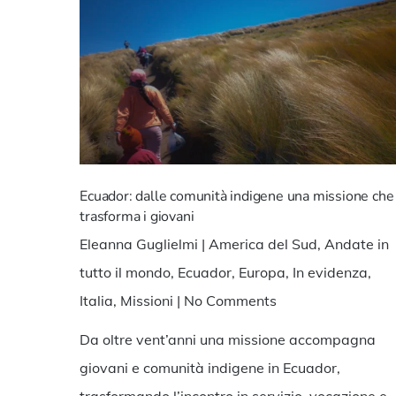
Hit enter to search or ESC to close
Ecuador: dalle comunità indigene una missione che
trasforma i giovani
Eleanna Guglielmi
|
America del Sud
,
Andate in
tutto il mondo
,
Ecuador
,
Europa
,
In evidenza
,
Italia
,
Missioni
|
No Comments
Da oltre vent’anni una missione accompagna
giovani e comunità indigene in Ecuador,
trasformando l’incontro in servizio, vocazione e