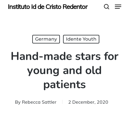
Menu
Skip
Instituto Id de Cristo Redentor
search
to
main
content
Germany
Idente Youth
Hand-made stars for
young and old
patients
By
Rebecca Sattler
2 December, 2020