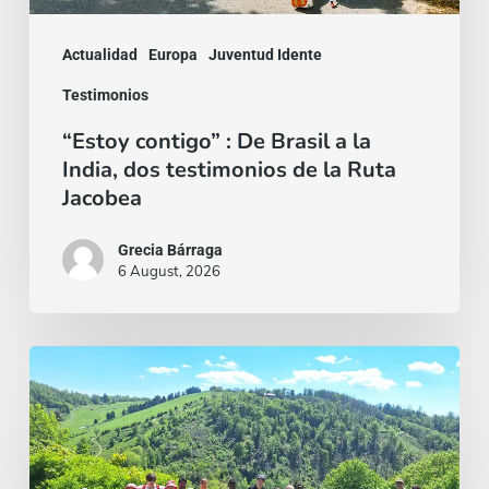
India,
dos
Actualidad
Europa
Juventud Idente
testimonios
Testimonios
de
“Estoy contigo” : De Brasil a la
la
India, dos testimonios de la Ruta
Ruta
Jacobea
Jacobea
Grecia Bárraga
6 August, 2026
Pentecostés
en
el
Harz: