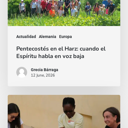
cuando
el
Espíritu
habla
Actualidad
Alemania
Europa
en
Pentecostés en el Harz: cuando el
voz
Espíritu habla en voz baja
baja
Grecia Bárraga
12 June, 2026
“Mi
fido
di
te”