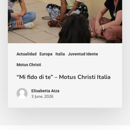
–
Motus
Christi
Italia
Actualidad
Europa
Italia
Juventud Idente
Motus Christi
“Mi fido di te” – Motus Christi Italia
Elisabetta Atza
3 June, 2026