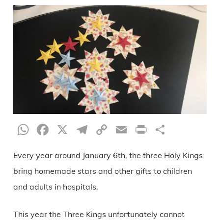
WhatsApp
Facebook
X
Telegram
Copy
Email
Print
Share
Link
Every year around January 6th, the three Holy Kings
bring homemade stars and other gifts to children
and adults in hospitals.
This year the Three Kings unfortunately cannot