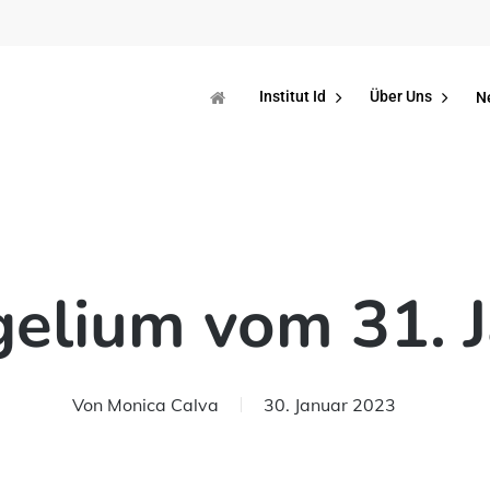
Institut Id
Über Uns
N
elium vom 31. 
Von
Monica Calva
30. Januar 2023