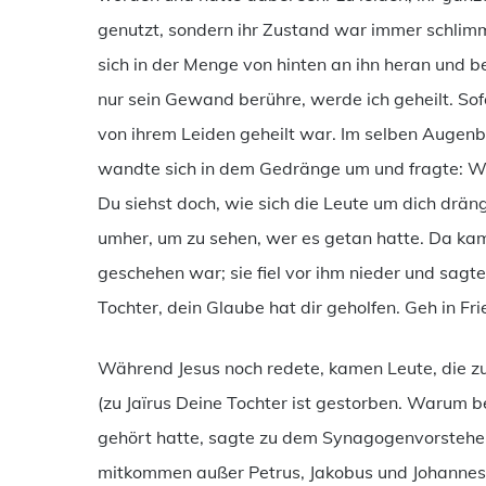
genutzt, sondern ihr Zustand war immer schlimm
sich in der Menge von hinten an ihn heran und 
nur sein Gewand berühre, werde ich geheilt. Sofo
von ihrem Leiden geheilt war. Im selben Augenbl
wandte sich in dem Gedränge um und fragte: We
Du siehst doch, wie sich die Leute um dich dräng
umher, um zu sehen, wer es getan hatte. Da kam d
geschehen war; sie fiel vor ihm nieder und sagt
Tochter, dein Glaube hat dir geholfen. Geh in Fri
Während Jesus noch redete, kamen Leute, die 
(zu Jaïrus Deine Tochter ist gestorben. Warum 
gehört hatte, sagte zu dem Synagogenvorsteher: 
mitkommen außer Petrus, Jakobus und Johannes,