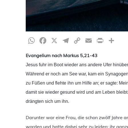
WhatsApp
Facebook
X
Telegram
Copy
Email
Print
Te
Link
Evangelium nach Markus 5,21-43
Jesus fuhr im Boot wieder ans andere Ufer hinüb
Während er noch am See war, kam ein Synagogenvor
zu Füßen und flehte ihn um Hilfe an; er sagte: Mei
damit sie wieder gesund wird und am Leben bleibt
drängten sich um ihn.
Darunter war eine Frau, die schon zwölf Jahre an
worden und hatte dabei sehr zu leiden; ihr ganz