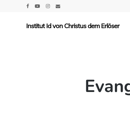
Skip
facebook
youtube
instagram
email
to
main
Institut Id von Christus dem Erlöser
content
Evang