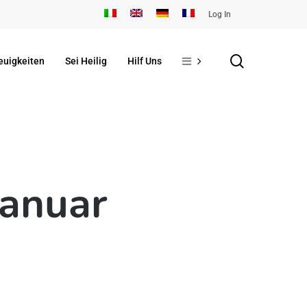
Log In
search
euigkeiten
Sei Heilig
Hilf Uns
Januar