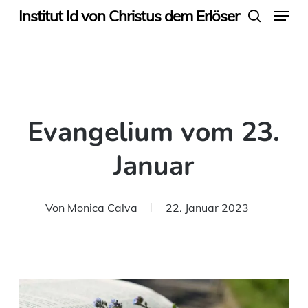
Menu
Skip
Institut Id von Christus dem Erlöser
search
to
main
content
Evangelium vom 23.
Januar
Von
Monica Calva
22. Januar 2023