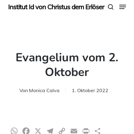
Menu
Skip
Institut Id von Christus dem Erlöser
search
to
main
content
Evangelium vom 2.
Oktober
Von
Monica Calva
1. Oktober 2022
WhatsApp
Facebook
X
Telegram
Copy
Email
Print
Teilen