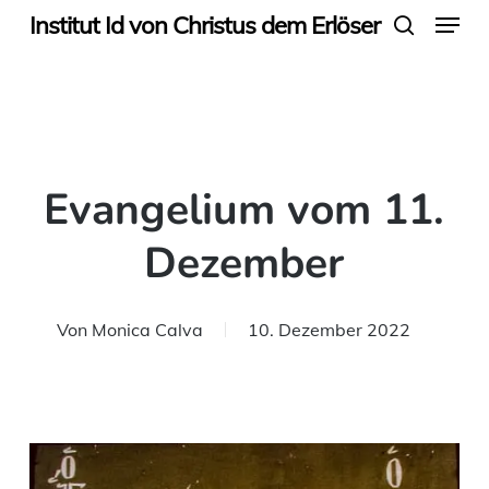
Menu
Skip
Institut Id von Christus dem Erlöser
search
to
main
content
Evangelium vom 11.
Dezember
Von
Monica Calva
10. Dezember 2022