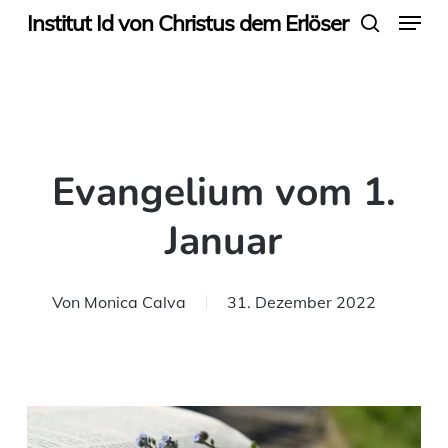
Menu
Skip
Institut Id von Christus dem Erlöser
search
to
main
content
Evangelium vom 1.
Januar
Von
Monica Calva
31. Dezember 2022