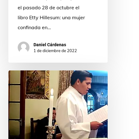
el pasado 28 de octubre el
libro Etty Hillesum: una mujer
confinada en…
Daniel Cárdenas
1 de diciembre de 2022
Carlos
Alberto
Quispe,
misionero
idente
boliviano
de