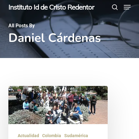
Menu
Skip
Instituto Id de Cristo Redentor
search
to
main
All Posts By
Daniel Cárdenas
content
Peregrinación
a
la
iglesia
de
Actualidad
Colombia
Sudamérica