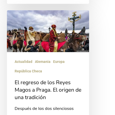
El
regreso
de
los
Reyes
Magos
Actualidad
Alemania
Europa
a
República Checa
Praga.
El
El regreso de los Reyes
origen
Magos a Praga. El origen de
una tradición
de
una
Después de las dos silenciosas
tradición