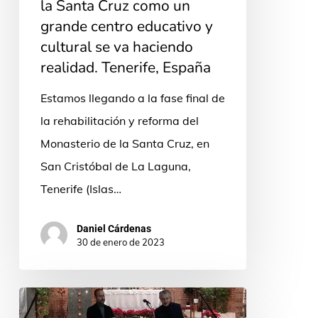
la Santa Cruz como un
como
grande centro educativo y
un
cultural se va haciendo
grande
realidad. Tenerife, España
centro
Estamos llegando a la fase final de
educativo
la rehabilitación y reforma del
y
Monasterio de la Santa Cruz, en
cultural
San Cristóbal de La Laguna,
se
Tenerife (Islas…
va
haciendo
Daniel Cárdenas
realidad.
30 de enero de 2023
Tenerife,
España
“Presencia