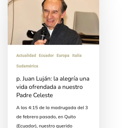
Juan
Luján:
la
alegría
una
vida
Actualidad
Ecuador
Europa
Italia
ofrendada
Sudamérica
a
p. Juan Luján: la alegría una
nuestro
vida ofrendada a nuestro
Padre
Padre Celeste
Celeste
A las 4:15 de la madrugada del 3
de febrero pasado, en Quito
(Ecuador), nuestro querido