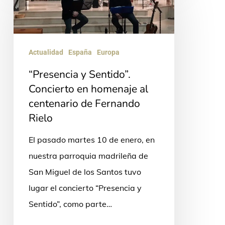
y
Sentido”.
Concierto
en
Actualidad
España
Europa
homenaje
“Presencia y Sentido”.
al
Concierto en homenaje al
centenario
centenario de Fernando
de
Rielo
Fernando
El pasado martes 10 de enero, en
Rielo
nuestra parroquia madrileña de
San Miguel de los Santos tuvo
lugar el concierto “Presencia y
Sentido”, como parte…