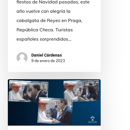
fiestas de Navidad pasadas, este
año vuelve con alegría la
cabalgata de Reyes en Praga,
República Checa. Turistas
españoles sorprendidos…
Daniel Cárdenas
9 de enero de 2023
Gracias,
Benedicto
XVI,
de
parte
de