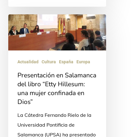
Presentación
en
Salamanca
del
libro
Actualidad
Cultura
España
Europa
“Etty
Presentación en Salamanca
Hillesum:
del libro “Etty Hillesum:
una
una mujer confinada en
mujer
Dios”
confinada
La Cátedra Fernando Rielo de la
en
Universidad Pontificia de
Dios”
Salamanca (UPSA) ha presentado