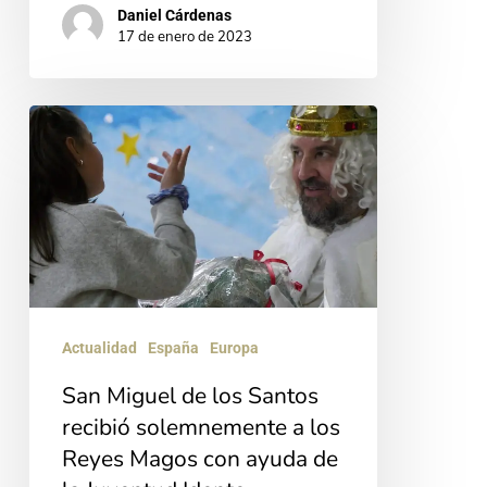
Daniel Cárdenas
17 de enero de 2023
San
Miguel
de
los
Santos
recibió
solemnemente
Actualidad
España
Europa
a
San Miguel de los Santos
los
recibió solemnemente a los
Reyes
Reyes Magos con ayuda de
Magos