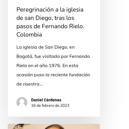
san
Peregrinación a la iglesia
Diego,
de san Diego, tras los
tras
pasos de Fernando Rielo.
los
Colombia
pasos
La iglesia de San Diego, en
de
Bogotá, fue visitada por Fernando
Fernando
Rielo en el año 1976. En esta
Rielo.
ocasión puso la reciente fundación
Colombia
de nuestra…
Daniel Cárdenas
16 de febrero de 2023
p.