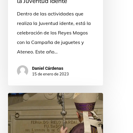
la Juventud Idente
con
Dentro de las actividades que
ayuda
realiza la Juventud idente, está la
de
celebración de los Reyes Magos
la
con la Campaña de juguetes y
Juventud
Ateneo. Este año…
Idente
Daniel Cárdenas
15 de enero de 2023
Apertura
del
centenario
del