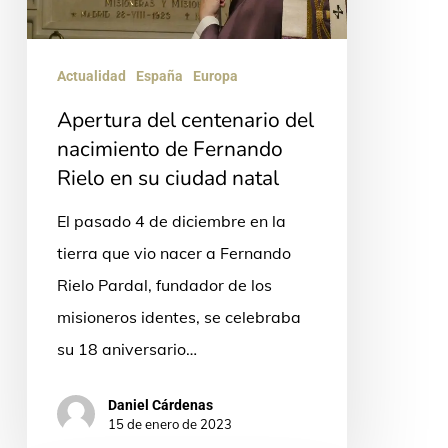
nacimiento
de
Fernando
Actualidad
España
Europa
Rielo
Apertura del centenario del
en
nacimiento de Fernando
su
Rielo en su ciudad natal
ciudad
El pasado 4 de diciembre en la
natal
tierra que vio nacer a Fernando
Rielo Pardal, fundador de los
misioneros identes, se celebraba
su 18 aniversario…
Daniel Cárdenas
15 de enero de 2023