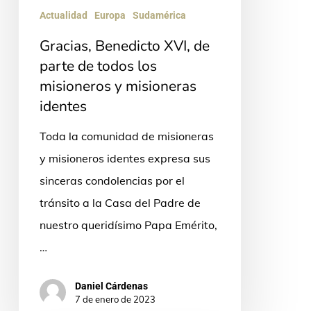
Actualidad
Europa
Sudamérica
todos
Gracias, Benedicto XVI, de
los
parte de todos los
misioneros
misioneros y misioneras
y
identes
misioneras
identes
Toda la comunidad de misioneras
y misioneros identes expresa sus
sinceras condolencias por el
tránsito a la Casa del Padre de
nuestro queridísimo Papa Emérito,
…
Daniel Cárdenas
7 de enero de 2023