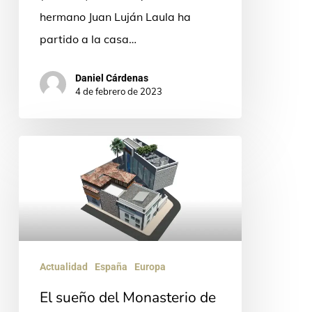
hermano Juan Luján Laula ha
partido a la casa…
Daniel Cárdenas
4 de febrero de 2023
El
sueño
del
Monasterio
de
la
Actualidad
España
Europa
Santa
El sueño del Monasterio de
Cruz