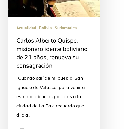
21
años,
renueva
Actualidad
Bolivia
Sudamérica
su
Carlos Alberto Quispe,
consagración
misionero idente boliviano
de 21 años, renueva su
consagración
“Cuando salí de mi pueblo, San
Ignacio de Velasco, para venir a
estudiar ciencias políticas a la
ciudad de La Paz, recuerdo que
dije a…