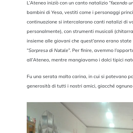
L’Ateneo iniziò con un canto natalizio “
facendo un
bambini di Yesa, vestiti come i personaggi princ
continuazione si intercalarono canti natalizi di va
personalmente), con strumenti musicali (chitarra,
insieme alle giovani che quest’anno erano stat
“
Sorpresa di Natale
”. Per finire, avemmo l’opport
all’Ateneo, mentre mangiavamo i dolci tipici nata
Fu una serata molto carina, in cui si potevano pa
generosità di tutti i nostri amici, giacché ognuno 