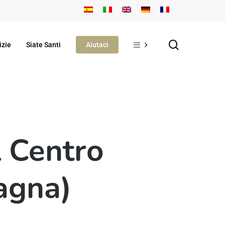
search
izie
Siate Santi
Aiutaci
l Centro
agna)