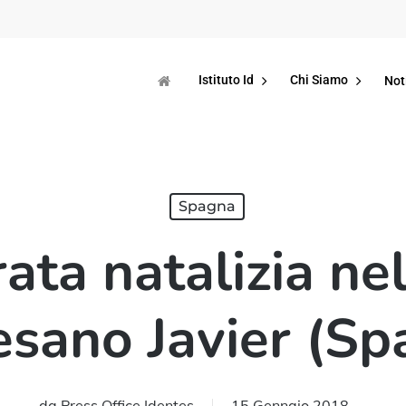
Istituto Id
Chi Siamo
Not
Spagna
ata natalizia ne
esano Javier (Sp
da
Press Office Identes
15 Gennaio 2018