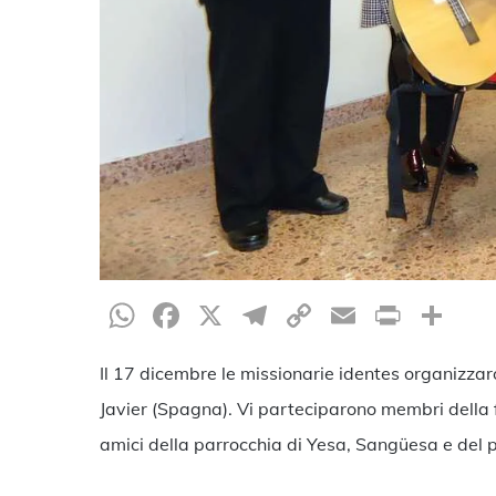
WhatsApp
Facebook
X
Telegram
Copy
Email
Print
Co
Link
Il 17 dicembre le missionarie identes organizzar
Javier (Spagna). Vi parteciparono membri della 
amici della parrocchia di Yesa, Sangüesa e del pa