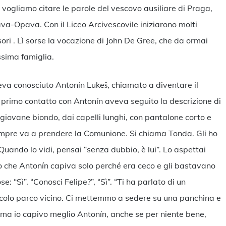
e vogliamo citare le parole del vescovo ausiliare di Praga,
va-Opava. Con il Liceo Arcivescovile iniziarono molti
sori . Lì sorse la vocazione di John De Gree, che da ormai
ssima famiglia.
eva conosciuto Antonín Lukeš, chiamato a diventare il
 primo contatto con Antonín aveva seguito la descrizione di
 giovane biondo, dai capelli lunghi, con pantalone corto e
empre va a prendere la Comunione. Si chiama Tonda. Gli ho
Quando lo vidi, pensai “senza dubbio, è lui”. Lo aspettai
ceco che Antonín capiva solo perché era ceco e gli bastavano
e: “Sì”. “Conosci Felipe?”, “Sì”. “Ti ha parlato di un
olo parco vicino. Ci mettemmo a sedere su una panchina e
re, ma io capivo meglio Antonín, anche se per niente bene,