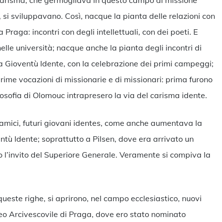
arisma, che germogliava in questo campo di missione
si sviluppavano. Così, nacque la pianta delle relazioni con
Praga: incontri con degli intellettuali, con dei poeti. E
lle università; nacque anche la pianta degli incontri di
lla Gioventù Idente, con la celebrazione dei primi campeggi;
prime vocazioni di missionarie e di missionari: prima furono
losofia di Olomouc intrapresero la via del carisma idente.
amici, futuri giovani identes, come anche aumentava la
ntù Idente; soprattutto a Pilsen, dove era arrivato un
l’invito del Superiore Generale. Veramente si compiva la
queste righe, si aprirono, nel campo ecclesiastico, nuovi
ceo Arcivescovile di Praga, dove ero stato nominato