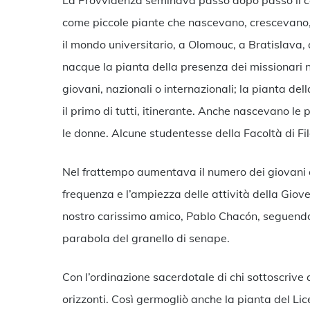
La Provvidenza seminava passo dopo passo il c
come piccole piante che nascevano, crescevano, 
il mondo universitario, a Olomouc, a Bratislava, a 
nacque la pianta della presenza dei missionari ne
giovani, nazionali o internazionali; la pianta de
il primo di tutti, itinerante. Anche nascevano le 
le donne. Alcune studentesse della Facoltà di Fi
Nel frattempo aumentava il numero dei giovani 
frequenza e l’ampiezza delle attività della Giove
nostro carissimo amico, Pablo Chacón, seguendo 
parabola del granello di senape.
Con l’ordinazione sacerdotale di chi sottoscrive 
orizzonti. Così germogliò anche la pianta del Li