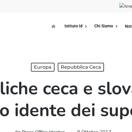
Istituto Id
Chi Siamo
Not
Europa
Repubblica Ceca
iche ceca e slov
o idente dei supe
da
Press Office Identes
8 Ottobre 2017