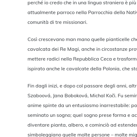
perché io credo che in una lingua straniera è pi
attualmente parroco nella Parrocchia della Nati
comunità di tre missionari.
Così crescevano man mano quelle pianticelle ch
cavalcata dei Re Magi, anche in circostanze pro
mettere radici nella Repubblica Ceca e trasforma
ispirato anche le cavalcate della Polonia, che 
Fin dagli inizi, e dopo col passare degli anni, al
Szaboová, Jana Boboková, Michal Koči. Fu semin
anime spinte da un entusiasmo inarrestabile: p
seminato un sogno; quel sogno prese forma e acq
diventare pianta, albero, e cominciò ad estendere
simboleggiano quelle molte persone – molte migl