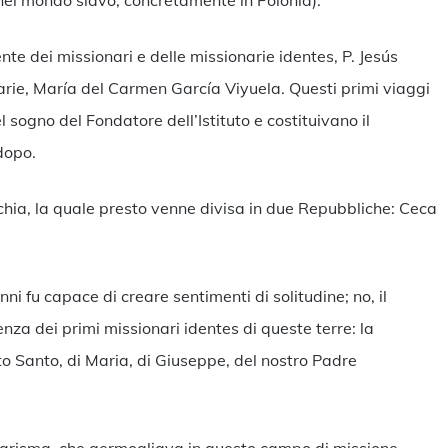
 nel mondo slavo, concretamente in Polonia).
te dei missionari e delle missionarie identes, P. Jesús
arie, María del Carmen García Viyuela. Questi primi viaggi
sogno del Fondatore dell’Istituto e costituivano il
dopo.
hia, la quale presto venne divisa in due Repubbliche: Ceca
ni fu capace di creare sentimenti di solitudine; no, il
enza dei primi missionari identes di queste terre: la
ito Santo, di Maria, di Giuseppe, del nostro Padre