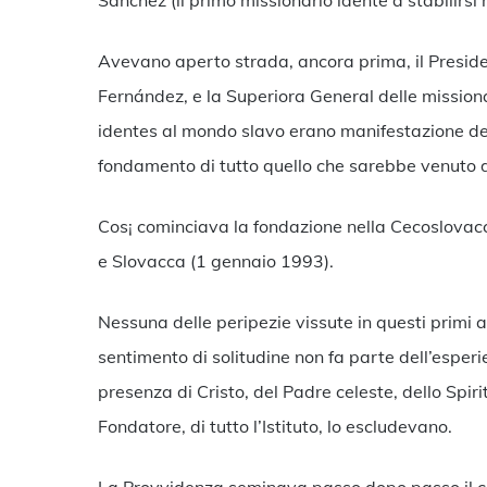
Sánchez (il primo missionario idente a stabilirsi
Avevano aperto strada, ancora prima, il Presiden
Fernández, e la Superiora General delle mission
identes al mondo slavo erano manifestazione del 
fondamento di tutto quello che sarebbe venuto 
Cos¡ cominciava la fondazione nella Cecoslovacc
e Slovacca (1 gennaio 1993).
Nessuna delle peripezie vissute in questi primi an
sentimento di solitudine non fa parte dell’esperi
presenza di Cristo, del Padre celeste, dello Spir
Fondatore, di tutto l’Istituto, lo escludevano.