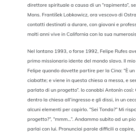
direttore spirituale a causa di un “rapimento”, s
Mons. František Lobkowicz, ora vescovo di Ostra
contatti destinati a durare, con giovani e profes
molti anni vive in California con la sua numerosi
Nel lontano 1993, o forse 1992, Felipe Rufes av
primo missionario idente del mondo slavo. Il mio
Felipe quando dovette partire per la Cina: “È un
ciabatte; e viene in questa chiesa a messa, e s
parlato di un progetto”. Io conobbi Antonín così: 
dentro la chiesa all’ingresso e gli dissi, in un 
alcuni elementi per capirlo. “Sei Tonda?” Mi rispos
progetto?”, “mmm…”. Andammo subito ad un picc
parlai con lui. Pronunciai parole difficili a capi