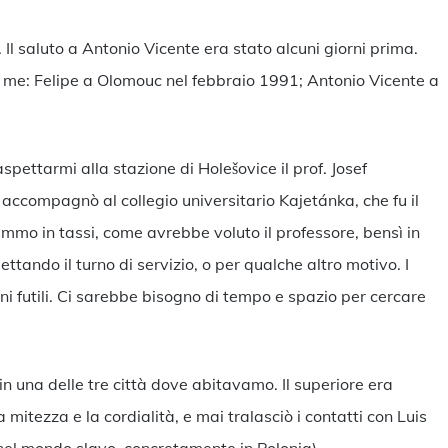
 Il saluto a Antonio Vicente era stato alcuni giorni prima.
i me: Felipe a Olomouc nel febbraio 1991; Antonio Vicente a
ettarmi alla stazione di Holešovice il prof. Josef
 accompagnò al collegio universitario Kajetánka, che fu il
mo in tassi, come avrebbe voluto il professore, bensì in
tando il turno di servizio, o per qualche altro motivo. I
i futili. Ci sarebbe bisogno di tempo e spazio per cercare
n una delle tre città dove abitavamo. Il superiore era
mitezza e la cordialità, e mai tralasciò i contatti con Luis