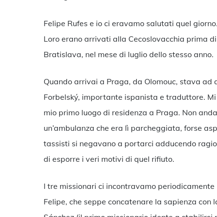
Felipe Rufes e io ci eravamo salutati quel giorno.
Loro erano arrivati alla Cecoslovacchia prima d
Bratislava, nel mese di luglio dello stesso anno.
Quando arrivai a Praga, da Olomouc, stava ad asp
Forbelský, importante ispanista e traduttore. Mi
mio primo luogo di residenza a Praga. Non andam
un’ambulanza che era lì parcheggiata, forse aspet
tassisti si negavano a portarci adducendo ragion
di esporre i veri motivi di quel rifiuto.
I tre missionari ci incontravamo periodicamente i
Felipe, che seppe concatenare la sapienza con la 