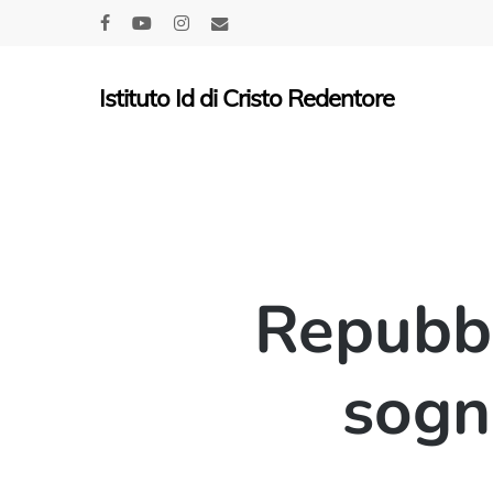
Skip
facebook
youtube
instagram
email
to
main
Istituto Id di Cristo Redentore
content
Repubbl
sogn