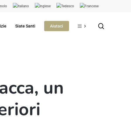
search
izie
Siate Santi
Aiutaci
acca, un
riori