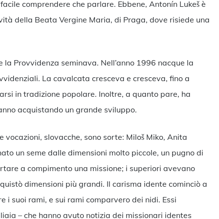
ù facile comprendere che parlare. Ebbene, Antonín Lukeš è
vità della Beata Vergine Maria, di Praga, dove risiede una
e la Provvidenza seminava. Nell’anno 1996 nacque la
vvidenziali. La cavalcata cresceva e cresceva, fino a
rsi in tradizione popolare. Inoltre, a quanto pare, ha
stanno acquistando un grande sviluppo.
tre vocazioni, slovacche, sono sorte: Miloš Miko, Anita
ato un seme dalle dimensioni molto piccole, un pugno di
ortare a compimento una missione; i superiori avevano
uistò dimensioni più grandi. Il carisma idente cominciò a
 i suoi rami, e sui rami comparvero dei nidi. Essi
iaia – che hanno avuto notizia dei missionari identes