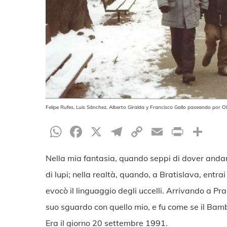
Felipe Rufes, Luis Sánchez, Alberto Giralda y Francisco Gallo paseando por 
WhatsApp
Facebook
X
Telegram
Copy
Email
Print
Co
Link
Nella mia fantasia, quando seppi di dover andar
di lupi; nella realtà, quando, a Bratislava, entr
evocò il linguaggio degli uccelli. Arrivando a Pr
suo sguardo con quello mio, e fu come se il Bamb
Era il giorno 20 settembre 1991.