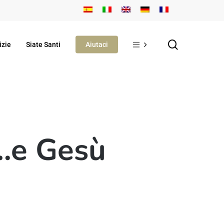
search
izie
Siate Santi
Aiutaci
 …e Gesù