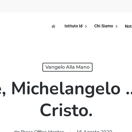
Istituto Id
Chi Siamo
Not
Vangelo Alla Mano
, Michelangelo
Cristo.
da
Press Office Identes
16 Agosto 2020