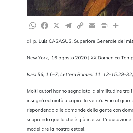
WhatsApp
Facebook
X
Telegram
Copy
Email
Print
Co
Link
di p. Luis CASASUS, Superiore Generale dei mis
New York, 16 agosto 2020 | XX Domenica Temp
Isaia 56, 1.6-7; Lettera Romani 11, 13-15.29-32
Molti autori hanno segnalato la similitudine tra i
insegnò ed aiutò a capire la verità. Fino al gior
rispondendo alle domande della gente con domand
scoprendo quello che è già in essi. L’educazione 
modellare la nostra estasi.