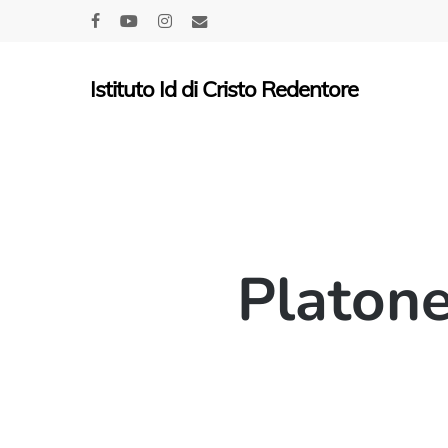
Skip
facebook
youtube
instagram
email
to
main
Istituto Id di Cristo Redentore
content
Platone