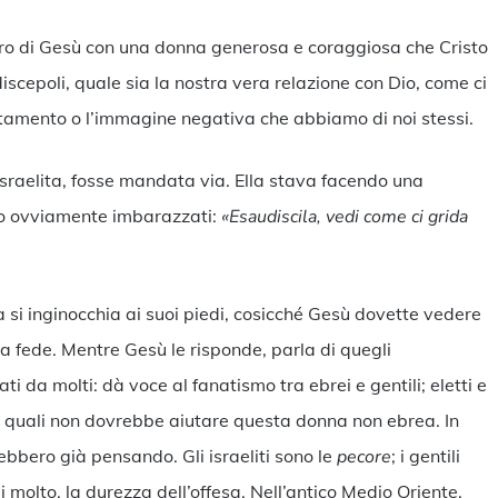
tro di Gesù con una donna generosa e coraggiosa che Cristo
 discepoli, quale sia la nostra vera relazione con Dio, come ci
tamento o l’immagine negativa che abbiamo di noi stessi.
israelita, fosse mandata via. Ella stava facendo una
ano ovviamente imbarazzati:
«Esaudiscila, vedi come ci grida
si inginocchia ai suoi piedi, cosicché Gesù dovette vedere
ua fede. Mentre Gesù le risponde, parla di quegli
 da molti: dà voce al fanatismo tra ebrei e gentili; eletti e
le quali non dovrebbe aiutare questa donna non ebrea. In
rebbero già pensando. Gli israeliti sono le
pecore
; i gentili
i molto, la durezza dell’offesa. Nell’antico Medio Oriente,