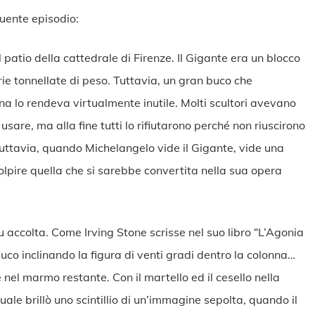
eguente episodio:
patio della cattedrale di Firenze. Il Gigante era un blocco
rie tonnellate di peso. Tuttavia, un gran buco che
a lo rendeva virtualmente inutile. Molti scultori avevano
sare, ma alla fine tutti lo rifiutarono perché non riuscirono
Tuttavia, quando Michelangelo vide il Gigante, vide una
lpire quella che si sarebbe convertita nella sua opera
fu accolta. Come Irving Stone scrisse nel suo libro “L’Agonia
buco inclinando la figura di venti gradi dentro la colonna…
e nel marmo restante. Con il martello ed il cesello nella
le brillò uno scintillio di un’immagine sepolta, quando il