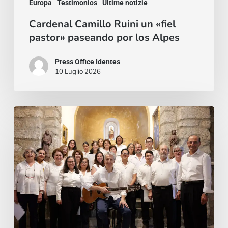
Europa
Testimonios
Ultime notizie
Cardenal Camillo Ruini un «fiel
pastor» paseando por los Alpes
Press Office Identes
10 Luglio 2026
La
voz
que
une:
nace
la
Coral