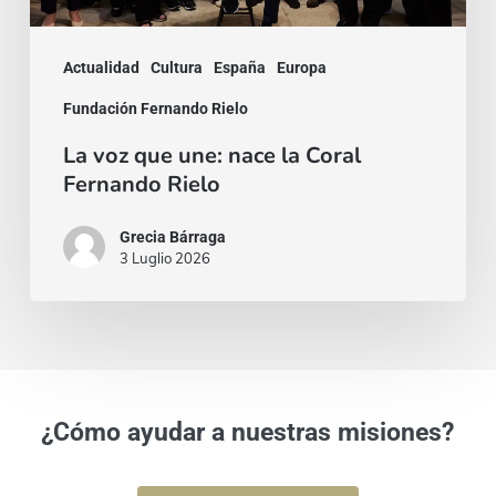
Fernando
Rielo
Actualidad
Cultura
España
Europa
Fundación Fernando Rielo
La voz que une: nace la Coral
Fernando Rielo
Grecia Bárraga
3 Luglio 2026
¿Cómo ayudar a nuestras misiones?