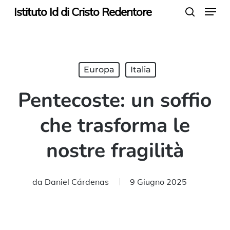
Menu
Skip
Istituto Id di Cristo Redentore
search
to
main
content
Europa
Italia
Pentecoste: un soffio
che trasforma le
nostre fragilità
da
Daniel Cárdenas
9 Giugno 2025