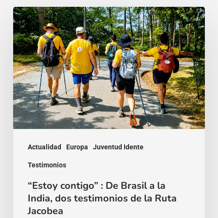
“Estoy
contigo”
:
De
Brasil
a
la
India,
dos
Actualidad
Europa
Juventud Idente
testimonios
Testimonios
de
“Estoy contigo” : De Brasil a la
la
India, dos testimonios de la Ruta
Ruta
Jacobea
Jacobea