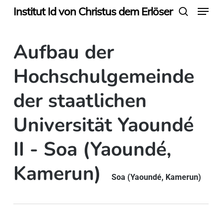
Menu
Skip
Institut Id von Christus dem Erlöser
search
to
main
Aufbau der
content
Hochschulgemeinde
der staatlichen
Universität Yaoundé
II - Soa (Yaoundé,
Kamerun)
Soa (Yaoundé, Kamerun)