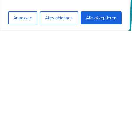
Anpassen
Alles ablehnen
Alle akzeptieren
© 2026 Institut Id von Christus dem Erlöser.
Italiano
English
Deutsch
Français