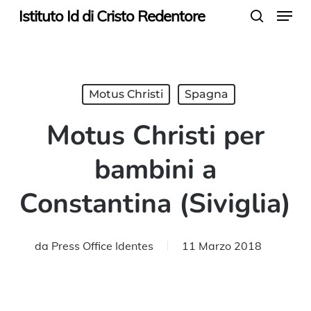
Menu
Skip
Istituto Id di Cristo Redentore
search
to
main
content
Motus Christi
Spagna
Motus Christi per
bambini a
Constantina (Siviglia)
da
Press Office Identes
11 Marzo 2018