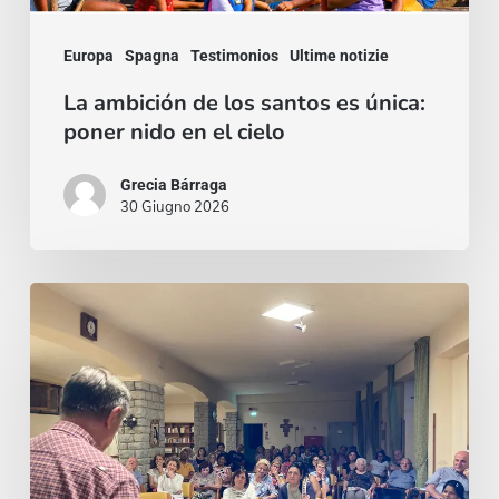
en
Europa
Spagna
Testimonios
Ultime notizie
el
cielo
La ambición de los santos es única:
poner nido en el cielo
Grecia Bárraga
30 Giugno 2026
Un
invito,
poi
un
viaggio:
il