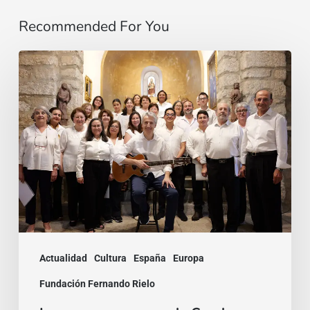
Recommended For You
La
voz
que
une:
nace
la
Coral
Fernando
Rielo
Actualidad
Cultura
España
Europa
Fundación Fernando Rielo