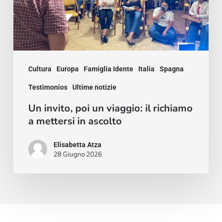
richiamo
a
mettersi
in
Cultura
Europa
Famiglia Idente
Italia
Spagna
ascolto
Testimonios
Ultime notizie
Un invito, poi un viaggio: il richiamo
a mettersi in ascolto
Elisabetta Atza
28 Giugno 2026