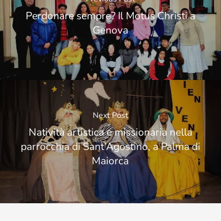
Perdonare sempre? Il Motus Christi a
Genova
Next Post
Natività artistica e missionaria nella
parrocchia di Sant’Agostino, a Palma di
Maiorca