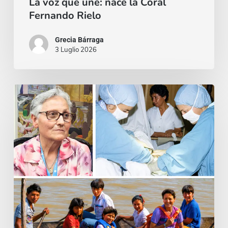
La voz que une: nace la Coral
Fernando Rielo
Grecia Bárraga
3 Luglio 2026
La
ambición
de
los
santos
es
única:
poner
nido