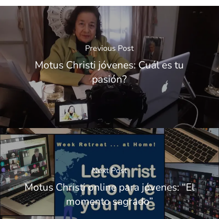
Previous Post
Motus Christi jóvenes: Cuál es tu
pasión?
Next Post
Motus Christi online para jóvenes: “El
momento sagrado”