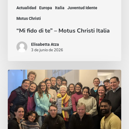
Actualidad
Europa
Italia
Juventud Idente
Motus Christi
“Mi fido di te” – Motus Christi Italia
Elisabetta Atza
3 de junio de 2026
El
deseo
de
ser
nuevos:
Motus