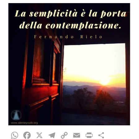
WhatsApp
Facebook
X
Telegram
Copy
Email
Print
Compar