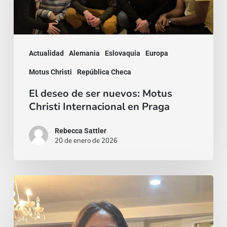
Christi
Internacional
en
Praga
Actualidad
Alemania
Eslovaquia
Europa
Motus Christi
República Checa
El deseo de ser nuevos: Motus
Christi Internacional en Praga
Rebecca Sattler
20 de enero de 2026
La
belleza
de