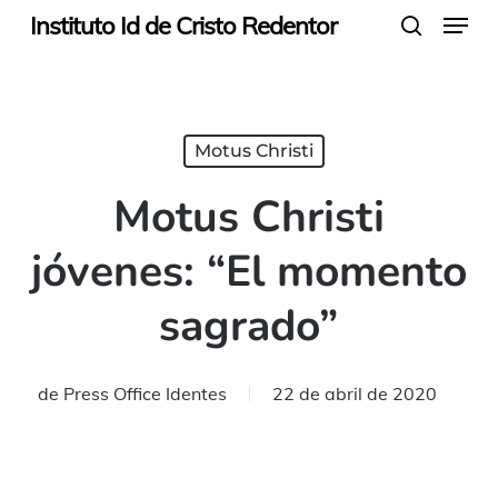
Menu
Skip
Instituto Id de Cristo Redentor
search
to
main
content
Motus Christi
Motus Christi
jóvenes: “El momento
sagrado”
de
Press Office Identes
22 de abril de 2020