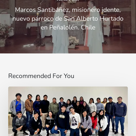
Marcos Santibáñez, misionero idente,
nuevo párroco de San Alberto Hurtado
en Peñalolén. Chile
Recommended For You
Sentirse
pequeño
no
es
el