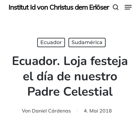
Menu
Skip
Institut Id von Christus dem Erlöser
search
to
main
content
Ecuador
Sudamérica
Ecuador. Loja festeja
el día de nuestro
Padre Celestial
Von
Daniel Cárdenas
4. Mai 2018