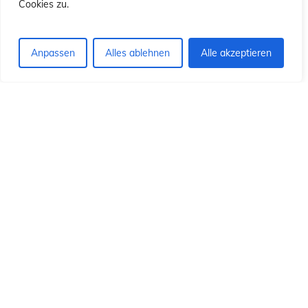
ió
ió
Cookies zu.
Anpassen
Alles ablehnen
Alle akzeptieren