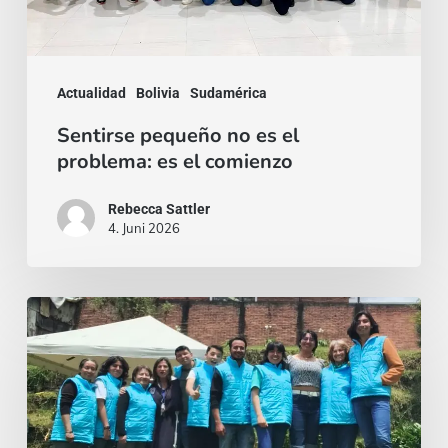
problema:
es
el
Actualidad
Bolivia
Sudamérica
comienzo
Sentirse pequeño no es el
problema: es el comienzo
Rebecca Sattler
4. Juni 2026
Quien
se
da,
crece:
Misión