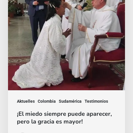
aparecer,
pero
la
gracia
es
mayor!
Aktuelles
Colombia
Sudamérica
Testimonios
¡El miedo siempre puede aparecer,
pero la gracia es mayor!