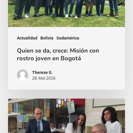
con
rostro
joven
en
Actualidad
Bolivia
Sudamérica
Bogotá
Quien se da, crece: Misión con
rostro joven en Bogotá
Therese G.
28. Mai 2026
¡El
miedo
siempre
puede