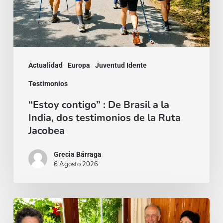
a
la
India,
dos
Actualidad
Europa
Juventud Idente
testimonios
Testimonios
de
“Estoy contigo” : De Brasil a la
la
India, dos testimonios de la Ruta
Ruta
Jacobea
Jacobea
Grecia Bárraga
6 Agosto 2026
Cardenal
Camillo