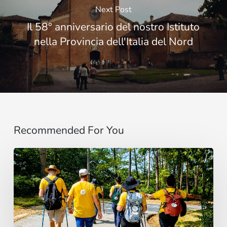
Next Post
Il 58° anniversario del nostro Istituto
nella Provincia dell'Italia del Nord
Recommended For You
“Estoy
contigo”
:
De
Brasil