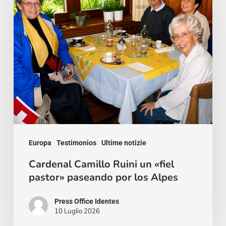
Ruini
un
«fiel
pastor»
paseando
por
los
Alpes
Europa
Testimonios
Ultime notizie
Cardenal Camillo Ruini un «fiel
pastor» paseando por los Alpes
Press Office Identes
10 Luglio 2026