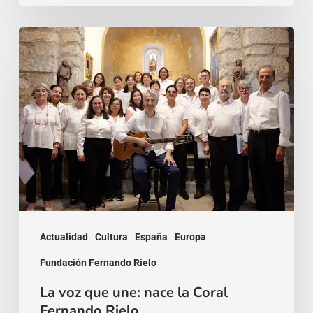
La
voz
que
une:
nace
la
Coral
Fernando
Rielo
Actualidad
Cultura
España
Europa
Fundación Fernando Rielo
La voz que une: nace la Coral
Fernando Rielo