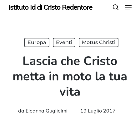
Menu
Skip
Istituto Id di Cristo Redentore
search
to
main
content
Europa
Eventi
Motus Christi
Lascia che Cristo
metta in moto la tua
vita
da
Eleanna Guglielmi
19 Luglio 2017