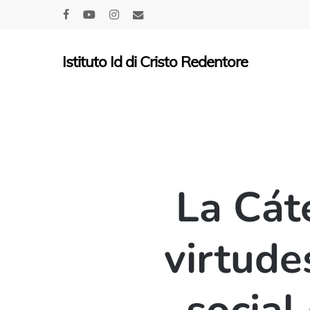
Skip
facebook
youtube
instagram
email
to
main
Istituto Id di Cristo Redentore
content
La Cáte
virtude