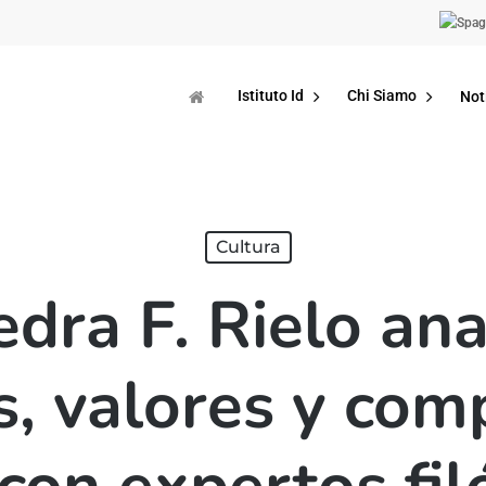
Istituto Id
Chi Siamo
Not
Cultura
dra F. Rielo ana
s, valores y co