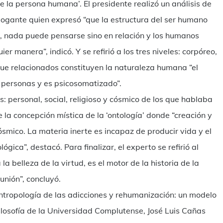
 la persona humana’. El presidente realizó un análisis de
logante quien expresó “que la estructura del ser humano
n, nada puede pensarse sino en relación y los humanos
r manera”, indicó. Y se refirió a los tres niveles: corpóreo,
y que relacionados constituyen la naturaleza humana “el
e personas y es psicosomatizado”.
s: personal, social, religioso y cósmico de los que hablaba
 la concepción mística de la ‘ontología’ donde “creación y
smico. La materia inerte es incapaz de producir vida y el
ógica”, destacó. Para finalizar, el experto se refirió al
la belleza de la virtud, es el motor de la historia de la
munión”, concluyó.
ntropología de las adicciones y rehumanización: un modelo
ilosofía de la Universidad Complutense, José Luis Cañas