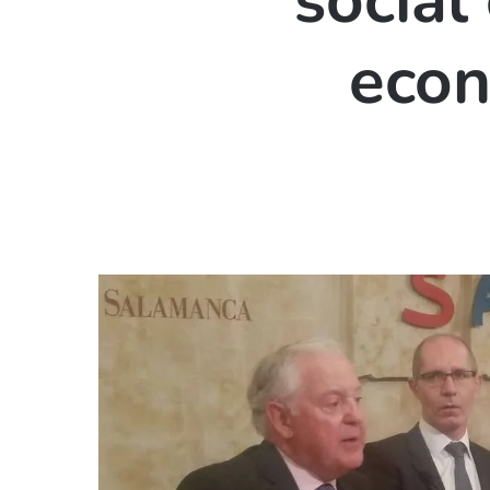
social
econ
Hit enter to search or ESC to close