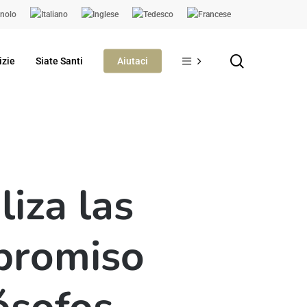
search
izie
Siate Santi
Aiutaci
liza las
mpromiso