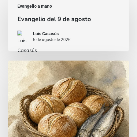
Evangelio a mano
del
Evangelio del 9 de agosto
9
de
Luis Casasús
agosto
5 de agosto de 2026
Pan
y
pescado…
¿o
un
estofado
de
carne?