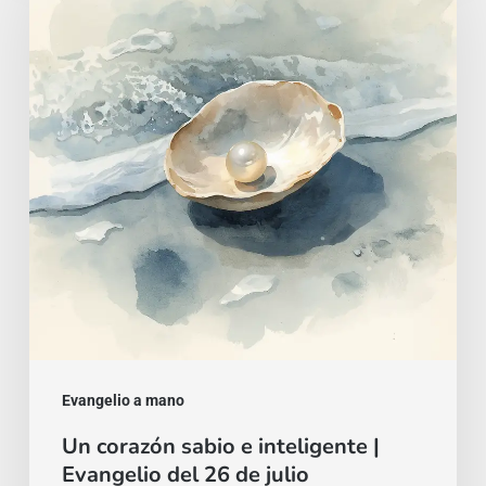
sabio
e
inteligente
|
Evangelio
del
26
de
julio
Evangelio a mano
Un corazón sabio e inteligente |
Evangelio del 26 de julio