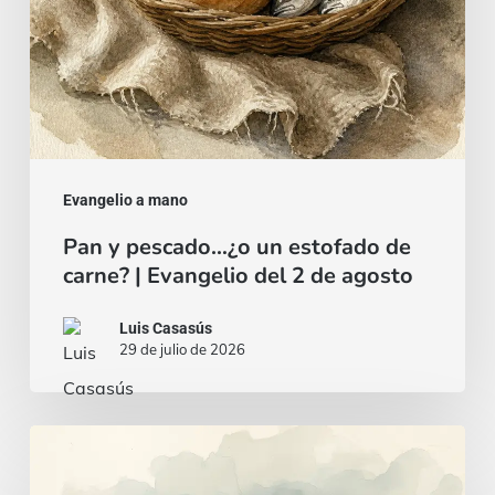
|
Evangelio
del
2
de
agosto
Evangelio a mano
Pan y pescado…¿o un estofado de
carne? | Evangelio del 2 de agosto
Luis Casasús
29 de julio de 2026
Un
corazón