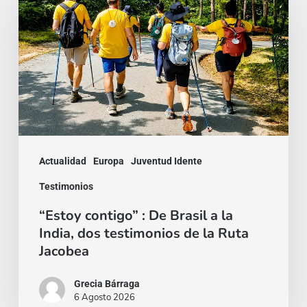
:
De
Brasil
a
la
India,
dos
Actualidad
Europa
Juventud Idente
testimonios
Testimonios
de
“Estoy contigo” : De Brasil a la
la
India, dos testimonios de la Ruta
Ruta
Jacobea
Jacobea
Grecia Bárraga
6 Agosto 2026