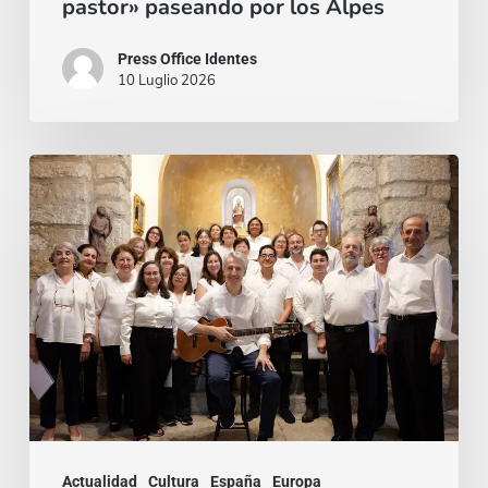
pastor» paseando por los Alpes
Press Office Identes
10 Luglio 2026
La
voz
que
une:
nace
la
Coral
Fernando
Rielo
Actualidad
Cultura
España
Europa