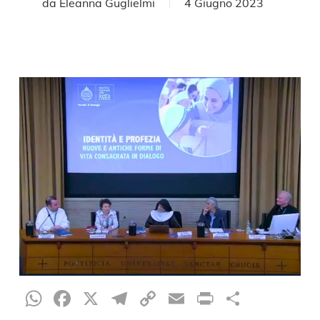
da
Eleanna Guglielmi
4 Giugno 2023
WhatsApp
Facebook
X
Telegram
Copy
Email
Print
Condiv