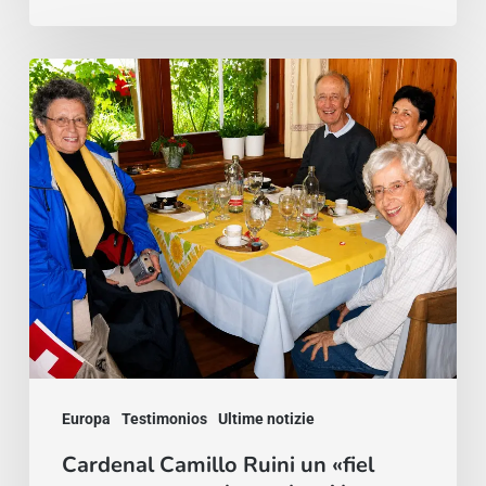
Cardenal
Camillo
Ruini
un
«fiel
pastor»
paseando
por
los
Alpes
Europa
Testimonios
Ultime notizie
Cardenal Camillo Ruini un «fiel