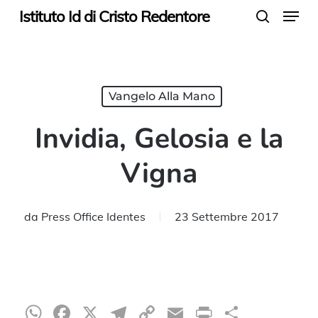
Menu
Skip
Istituto Id di Cristo Redentore
search
to
main
content
Vangelo Alla Mano
Invidia, Gelosia e la
Vigna
da
Press Office Identes
23 Settembre 2017
WhatsApp
Facebook
X
Telegram
Copy
Email
Print
Condiv