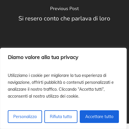
Previous Post
Si resero conto che parlava di loro
Diamo valore alla tua privacy
Utilizziamo i cookie per migliorare la tua esperienza di
Next Post
navigazione, offrirti pubblicità o contenuti personalizzati e
Tu perdoni le piccole cose?
analizzare il nostro traffico. Cliccando “Accetta tutti”,
acconsenti al nostro utilizzo dei cookie.
Personalizza
Rifiuta tutto
Accettare tutto