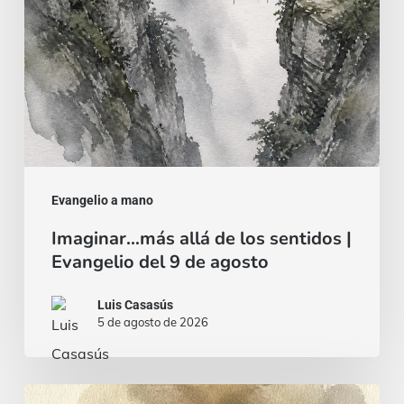
Evangelio
del
9
de
agosto
Evangelio a mano
Imaginar…más allá de los sentidos |
Evangelio del 9 de agosto
Luis Casasús
5 de agosto de 2026
Pan