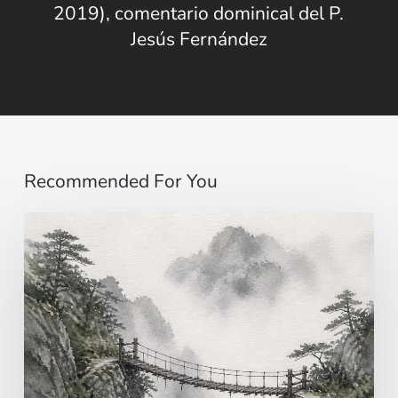
2019), comentario dominical del P.
Jesús Fernández
Recommended For You
Imaginar…
más
allá
de
los
sentidos
|