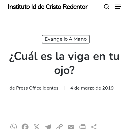
Menu
Skip
Instituto Id de Cristo Redentor
search
to
main
content
Evangelio A Mano
¿Cuál es la viga en tu
ojo?
de
Press Office Identes
4 de marzo de 2019
WhatsApp
Facebook
X
Telegram
Copy
Email
Print
Compar