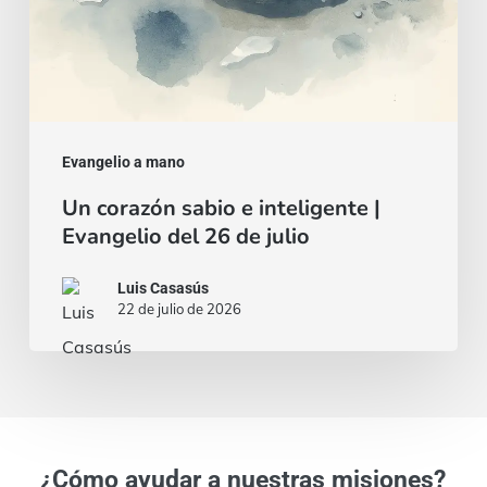
de
julio
Evangelio a mano
Un corazón sabio e inteligente |
Evangelio del 26 de julio
Luis Casasús
22 de julio de 2026
¿Cómo ayudar a nuestras misiones?