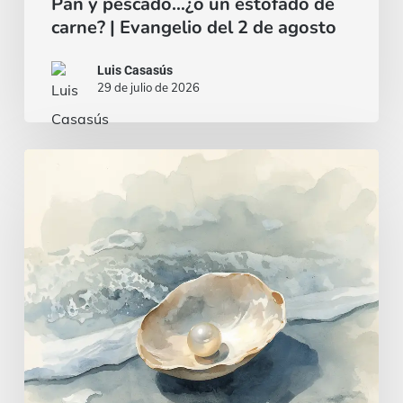
Pan y pescado…¿o un estofado de
carne? | Evangelio del 2 de agosto
Luis Casasús
29 de julio de 2026
Un
corazón
sabio
e
inteligente
|
Evangelio
del
26