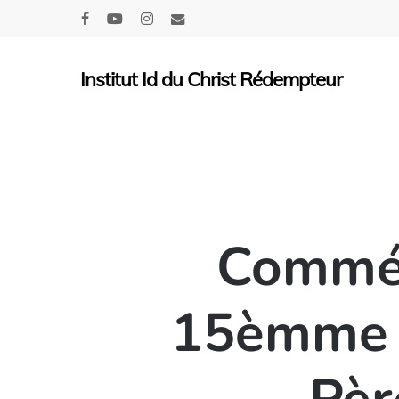
Skip
facebook
youtube
instagram
email
to
main
Institut Id du Christ Rédempteur
content
Commém
15èmme a