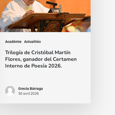
lores,
anador
el
ertamen
nterno
Académie
Actualités
e
Trilogía de Cristóbal Martín
oesía
Flores, ganador del Certamen
026.
Interno de Poesía 2026.
Grecia Bárraga
30 avril 2026