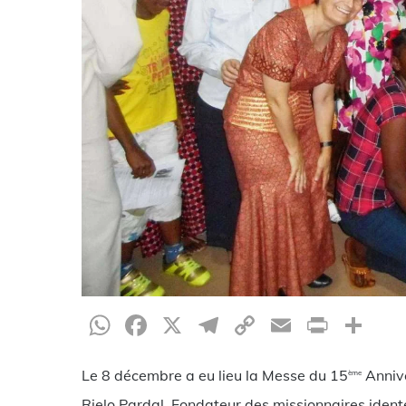
WhatsApp
Facebook
X
Telegram
Copy
Email
Print
Pa
Link
Le 8 décembre a eu lieu la Messe du 15
Annive
ème
Rielo Pardal, Fondateur des missionnaires identes