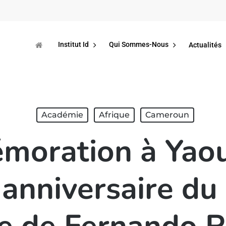
Institut Id
Qui Sommes-Nous
Actualités
Académie
Afrique
Cameroun
oration à Yao
nniversaire du 