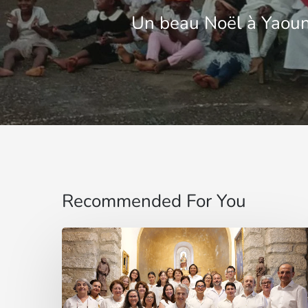
Un beau Noël à Yaou
Recommended For You
La
voz
que
une: