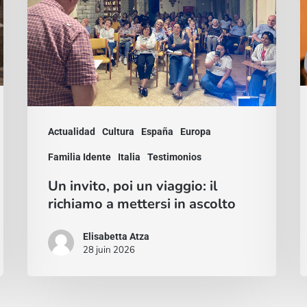
viaggio:
F
il
g
richiamo
d
a
C
mettersi
I
in
d
Actualidad
Cultura
España
Europa
ascolto
P
Familia Idente
Italia
Testimonios
2
Un invito, poi un viaggio: il
richiamo a mettersi in ascolto
Elisabetta Atza
28 juin 2026