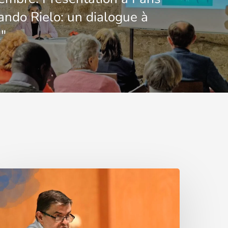
ando Rielo: un dialogue à
x"
rilogía
e
ristóbal
artín