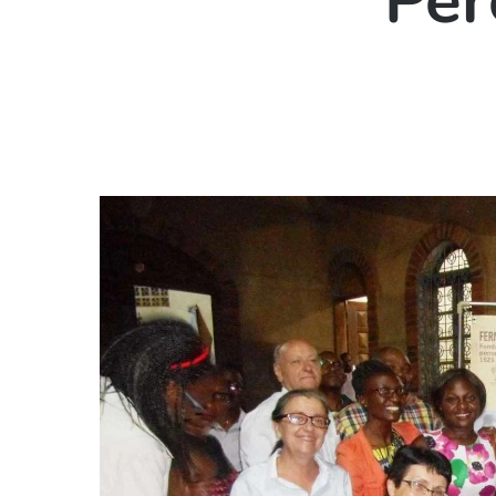
Pèr
Hit enter to search or ESC to close