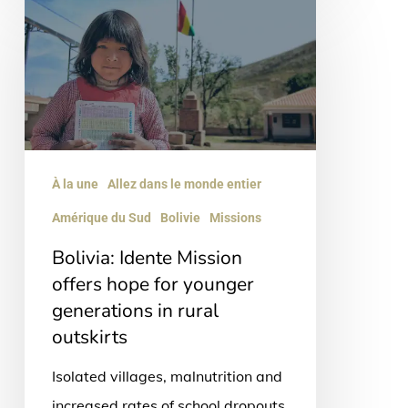
Idente
Mission
offers
hope
for
younger
À la une
Allez dans le monde entier
generations
Amérique du Sud
Bolivie
Missions
in
Bolivia: Idente Mission
rural
offers hope for younger
outskirts
generations in rural
outskirts
Isolated villages, malnutrition and
increased rates of school dropouts