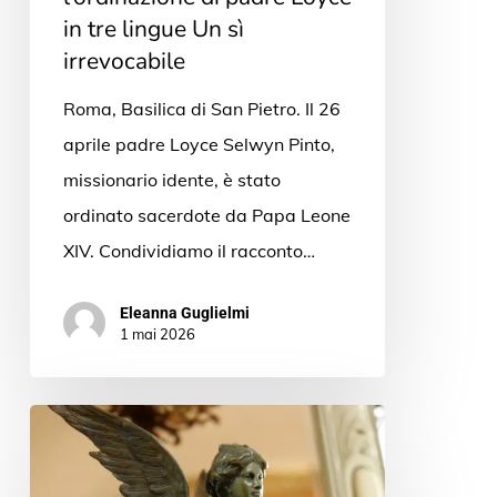
in tre lingue Un sì
irrevocabile
Roma, Basilica di San Pietro. Il 26
aprile padre Loyce Selwyn Pinto,
missionario idente, è stato
ordinato sacerdote da Papa Leone
XIV. Condividiamo il racconto…
Eleanna Guglielmi
1 mai 2026
Convocatoria
2026
del