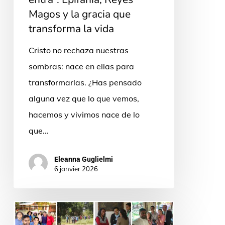
gracia
Magos y la gracia que
que
transforma la vida
transforma
Cristo no rechaza nuestras
la
sombras: nace en ellas para
vida
transformarlas. ¿Has pensado
alguna vez que lo que vemos,
hacemos y vivimos nace de lo
que…
Eleanna Guglielmi
6 janvier 2026
Rancagua,
cuando