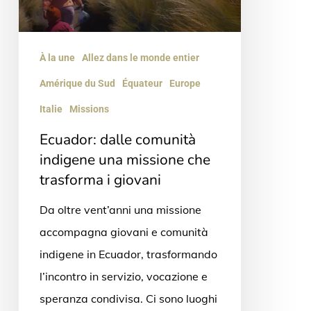
una
missione
che
À la une
Allez dans le monde entier
trasforma
Amérique du Sud
Équateur
Europe
i
Italie
Missions
giovani
Ecuador: dalle comunità
indigene una missione che
trasforma i giovani
Da oltre vent’anni una missione
accompagna giovani e comunità
indigene in Ecuador, trasformando
l’incontro in servizio, vocazione e
speranza condivisa. Ci sono luoghi