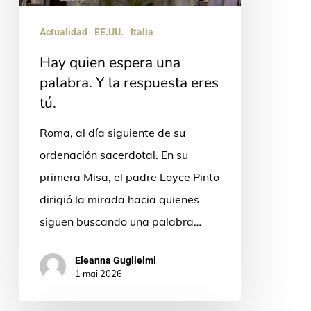
Y
la
Actualidad
EE.UU.
Italia
respuesta
Hay quien espera una
eres
palabra. Y la respuesta eres
tú.
tú.
Roma, al día siguiente de su
ordenación sacerdotal. En su
primera Misa, el padre Loyce Pinto
dirigió la mirada hacia quienes
siguen buscando una palabra…
Eleanna Guglielmi
1 mai 2026