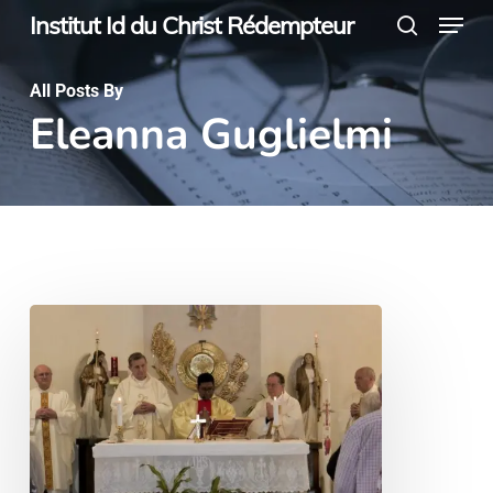
Menu
Skip
Institut Id du Christ Rédempteur
search
to
main
All Posts By
Eleanna Guglielmi
content
Hay
quien
espera
una
palabra.