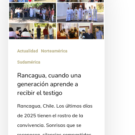
una
generación
aprende
a
recibir
Actualidad
Norteamérica
el
Sudamérica
testigo
Rancagua, cuando una
generación aprende a
recibir el testigo
Rancagua, Chile. Los últimos días
de 2025 tienen el rostro de la
convivencia. Sonrisas que se
reconocen, silencios compartidos,