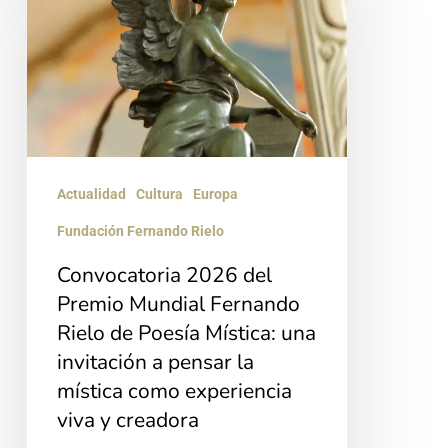
Premio
Mundial
Fernando
Rielo
de
Poesía
Actualidad
Cultura
Europa
Mística:
Fundación Fernando Rielo
una
Convocatoria 2026 del
invitación
Premio Mundial Fernando
a
Rielo de Poesía Mística: una
pensar
invitación a pensar la
la
mística como experiencia
mística
viva y creadora
como