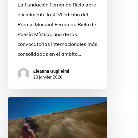
La Fundación Fernando Rielo abre
experiencia
oficialmente la XLVI edición del
viva
Premio Mundial Fernando Rielo de
y
Poesía Mística, una de las
creadora
convocatorias internacionales más
consolidadas en el ámbito…
Eleanna Guglielmi
23 janvier 2026
Ecuador:
dalle
comunità
indigene