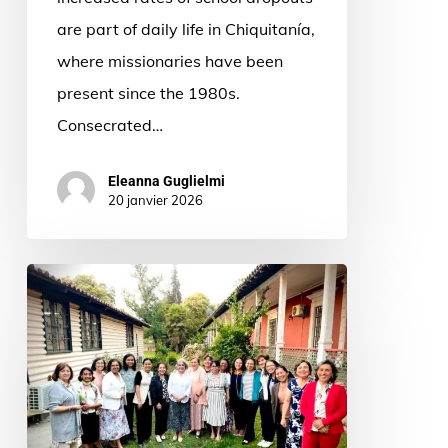
are part of daily life in Chiquitanía,
where missionaries have been
present since the 1980s.
Consecrated…
Eleanna Guglielmi
20 janvier 2026
Vocación
en
tiempos
de
hastío