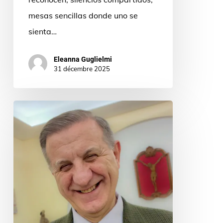
mesas sencillas donde uno se
sienta…
Eleanna Guglielmi
31 décembre 2025
Hora
de
creer
y
esperar.
Mensaje
de
Navidad