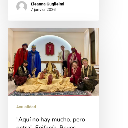
Eleanna Guglielmi
7 janvier 2026
“Aquí
no
hay
mucho,
pero
entra”.
Epifanía,
Reyes
Magos
Actualidad
y
“Aquí no hay mucho, pero
la
entra”. Epifanía, Reyes