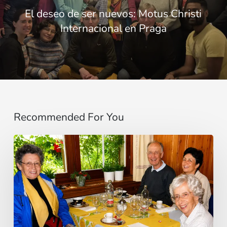
El deseo de ser nuevos: Motus Christi
Internacional en Praga
Recommended For You
Cardinal
Camillo
Ruini
un
«
pasteur