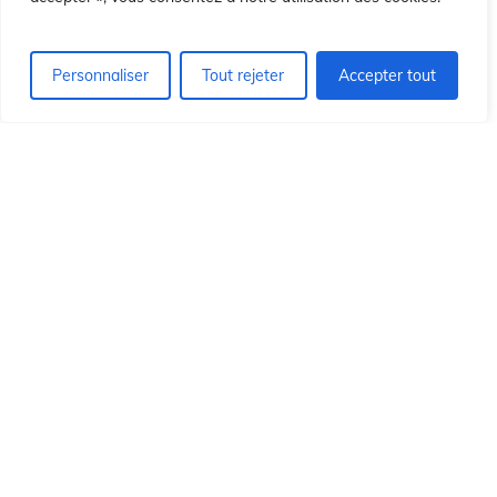
n
n
Personnaliser
Tout rejeter
Accepter tout