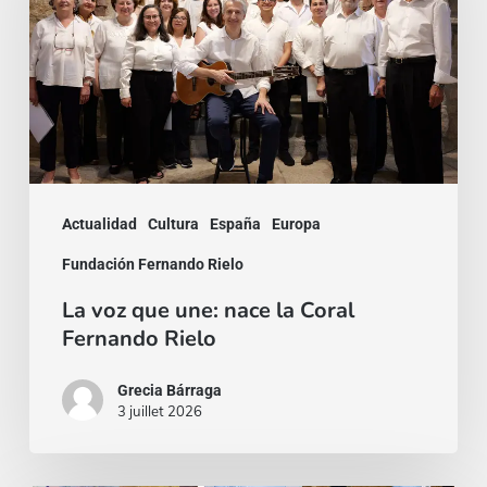
une:
nace
la
Coral
Fernando
Rielo
Actualidad
Cultura
España
Europa
Fundación Fernando Rielo
La voz que une: nace la Coral
Fernando Rielo
Grecia Bárraga
3 juillet 2026