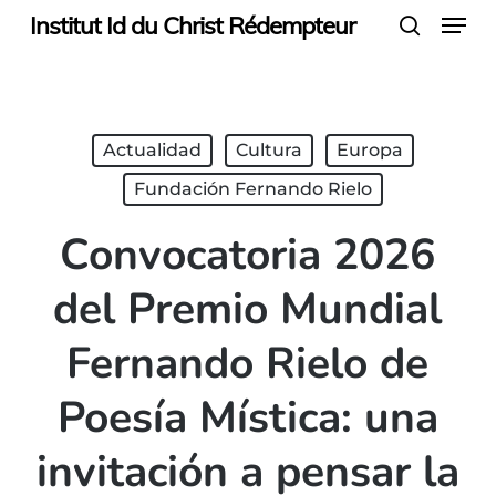
Menu
Skip
Institut Id du Christ Rédempteur
search
to
main
content
Actualidad
Cultura
Europa
Fundación Fernando Rielo
Convocatoria 2026
del Premio Mundial
Fernando Rielo de
Poesía Mística: una
invitación a pensar la