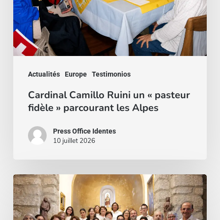
fidèle
»
parcourant
les
Actualités
Europe
Testimonios
Alpes
Cardinal Camillo Ruini un « pasteur
fidèle » parcourant les Alpes
Press Office Identes
10 juillet 2026
La
voz
que