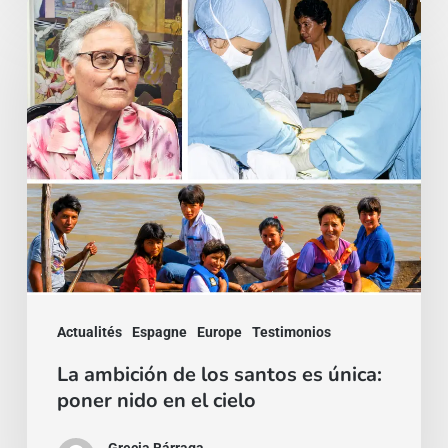
La
ambición
de
los
santos
es
única:
poner
nido
en
Actualités
Espagne
Europe
Testimonios
el
cielo
La ambición de los santos es única:
poner nido en el cielo
Grecia Bárraga