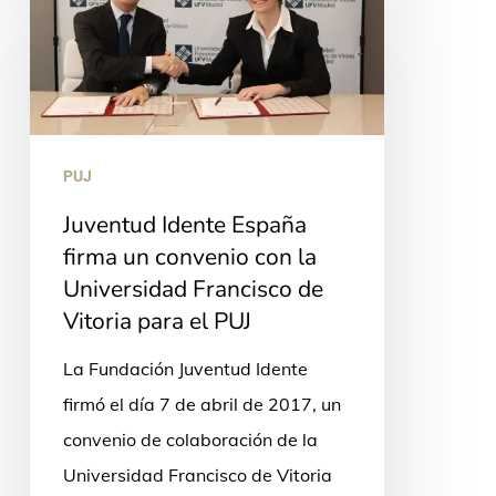
España
firma
un
convenio
con
PUJ
la
Juventud Idente España
Universidad
firma un convenio con la
Francisco
Universidad Francisco de
de
Vitoria para el PUJ
Vitoria
La Fundación Juventud Idente
para
firmó el día 7 de abril de 2017, un
el
convenio de colaboración de la
PUJ
Universidad Francisco de Vitoria