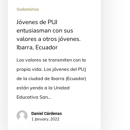
sus
Sudamérica
valores
a
Jóvenes de PUJ
otros
entusiasman con sus
valores a otros jóvenes.
jóvenes.
Ibarra, Ecuador
Ibarra,
Ecuador
Los valores se transmiten con la
propia vida. Los jóvenes del PUJ
de la ciudad de Ibarra (Ecuador)
están yendo a la Unidad
Educativa San…
Daniel Cárdenas
1 January, 2022