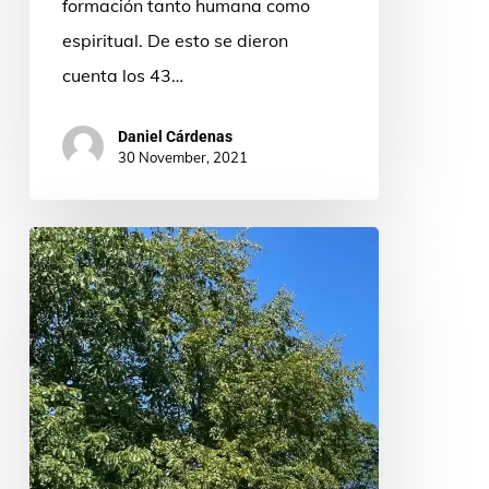
formación tanto humana como
espiritual. De esto se dieron
cuenta los 43…
Daniel Cárdenas
30 November, 2021
PUJ
New
York
youth
“climbing”
together