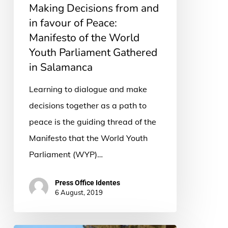
Making Decisions from and
Manifesto
in favour of Peace:
of
Manifesto of the World
the
Youth Parliament Gathered
World
in Salamanca
Youth
Learning to dialogue and make
Parliament
decisions together as a path to
Gathered
peace is the guiding thread of the
in
Manifesto that the World Youth
Salamanca
Parliament (WYP)…
Press Office Identes
6 August, 2019