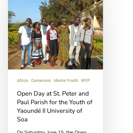
Open
Day
at
St.
Peter
and
Paul
Parish
for
Africa
Cameroon
Idente Youth
WYP
the
Open Day at St. Peter and
Youth
Paul Parish for the Youth of
of
Yaoundé II University of
Yaoundé
Soa
II
On Saturday, June 15, the Open