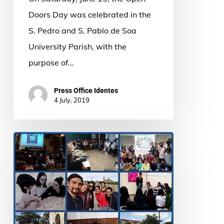
University
Doors Day was celebrated in the
of
S. Pedro and S. Pablo de Soa
Soa
University Parish, with the
purpose of…
Press Office Identes
4 July, 2019
Young
people
from
all
over
the