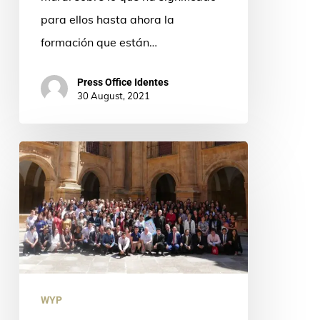
para ellos hasta ahora la
formación que están…
Press Office Identes
30 August, 2021
Making
Decisions
from
and
in
favour
of
WYP
Peace: