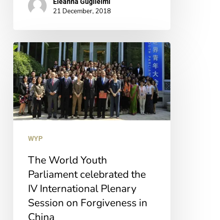
Eleanna Guglielmi
21 December, 2018
The
World
Youth
Parliament
celebrated
the
WYP
IV
The World Youth
International
Parliament celebrated the
Plenary
IV International Plenary
Session
Session on Forgiveness in
on
China