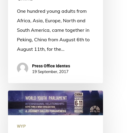
Forgiveness
One hundred young adults from
in
Africa, Asia, Europe, North and
China
South America, came together in
Peking, China from August 6th to
August 11th, for the…
Press Office Identes
19 September, 2017
WYP
Plenary
Session
in
WYP
China