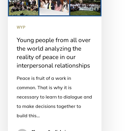
world
analyzing
the
WYP
reality
Young people from all over
of
the world analyzing the
peace
reality of peace in our
in
interpersonal relationships
our
Peace is fruit of a work in
interpersonal
common. That is why it is
relationships
necessary to learn to dialogue and
to make decisions together to
build this…