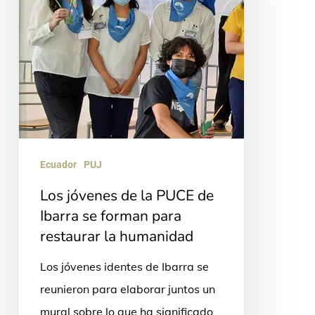
PUCE
de
Ibarra
se
forman
para
restaurar
Ecuador
PUJ
la
Los jóvenes de la PUCE de
humanidad
Ibarra se forman para
restaurar la humanidad
Los jóvenes identes de Ibarra se
reunieron para elaborar juntos un
mural sobre lo que ha significado