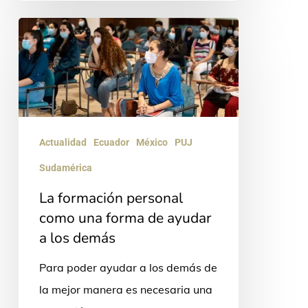
La
formación
personal
como
una
forma
Actualidad
Ecuador
México
PUJ
de
Sudamérica
ayudar
La formación personal
a
como una forma de ayudar
los
a los demás
demás
Para poder ayudar a los demás de
la mejor manera es necesaria una