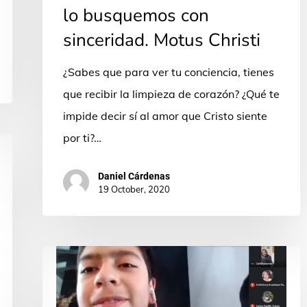
los
lo busquemos con
pecadores,
sinceridad. Motus Christi
solo
exige
¿Sabes que para ver tu conciencia, tienes
que
que recibir la limpieza de corazón? ¿Qué te
lo
impide decir sí al amor que Cristo siente
busquemos
por ti?…
con
Daniel Cárdenas
sinceridad.
19 October, 2020
Motus
Christi
Experiencia
de
una