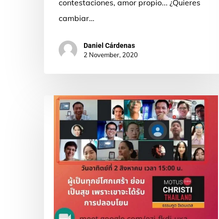
contestaciones, amor propio... ¿Quieres
cambiar…
Daniel Cárdenas
2 November, 2020
Motus
Christi
in
Thai:
The
language
of
union