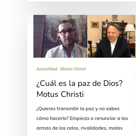
¿Cuál
es
la
paz
de
Dios?
Actualidad
Motus Christi
Motus
¿Cuál es la paz de Dios?
Christi
Motus Christi
¿Quieres transmitir la paz y no sabes
cómo hacerlo? Empieza a renunciar a las
armas de los celos, rivalidades, malas