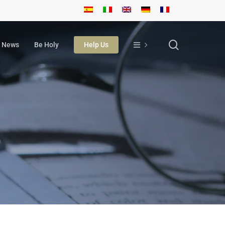
search
News
Be Holy
Help Us