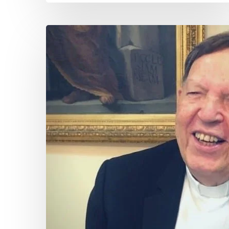
¡Que
vuestra
oración
sea
“concisa”!
Motus
Christi