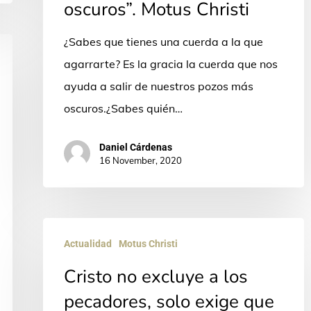
oscuros”. Motus Christi
de
nuestros
¿Sabes que tienes una cuerda a la que
pozos
agarrarte? Es la gracia la cuerda que nos
más
ayuda a salir de nuestros pozos más
oscuros”.
oscuros.¿Sabes quién…
Motus
Christi
Daniel Cárdenas
16 November, 2020
Cristo
Actualidad
Motus Christi
no
Cristo no excluye a los
excluye
a
pecadores, solo exige que