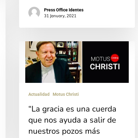
Press Office Identes
31 January, 2021
“La
gracia
es
una
cuerda
Actualidad
Motus Christi
que
nos
“La gracia es una cuerda
ayuda
que nos ayuda a salir de
a
nuestros pozos más
salir