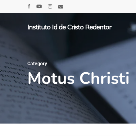
Skip
facebook
youtube
instagram
email
to
main
Instituto Id de Cristo Redentor
content
Category
Motus Christi