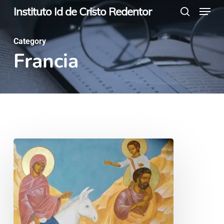
Menu
Skip
Instituto Id de Cristo Redentor
search
to
main
Category
Francia
content
Arte,
migración
y
talleres
de