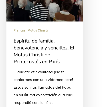
benevolencia
y
sencillez.
El
Motus
Francia
Motus Christi
Christi
Espíritu de familia,
de
benevolencia y sencillez. El
Pentecostés
Motus Christi de
Pentecostés en París.
en
París.
¡Gaudete et exsultate! ¡No te
conformes con una vidamediocre!
Estas son las llamadas del Papa
en su última exhortación a la cual
respondió con ilusión…