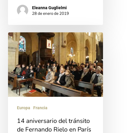
Eleanna Guglielmi
28 de enero de 2019
14
aniversario
del
tránsito
de
Fernando
Rielo
en
Europa
Francia
París
14 aniversario del tránsito
de Fernando Rielo en París