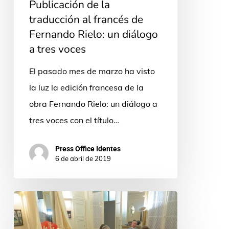
Publicación de la
un
traducción al francés de
diálogo
Fernando Rielo: un diálogo
a
a tres voces
tres
voces
El pasado mes de marzo ha visto
la luz la edición francesa de la
obra Fernando Rielo: un diálogo a
tres voces con el título…
Press Office Identes
6 de abril de 2019
Un
«Grupo