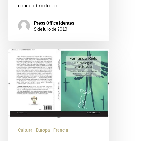
concelebrada por…
Press Office Identes
9 de julio de 2019
Publicación
de
la
traducción
al
francés
de
Fernando
Cultura
Europa
Francia
Rielo: