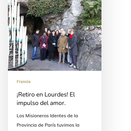
impulso
del
amor.
Francia
¡Retiro en Lourdes! El
impulso del amor.
Los Misioneros Identes de la
Provincia de París tuvimos la