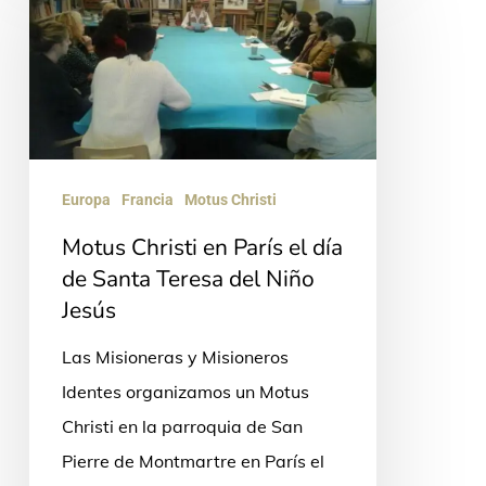
Christi
en
París
el
día
de
Europa
Francia
Motus Christi
Santa
Motus Christi en París el día
Teresa
de Santa Teresa del Niño
del
Jesús
Niño
Jesús
Las Misioneras y Misioneros
Identes organizamos un Motus
Christi en la parroquia de San
Pierre de Montmartre en París el