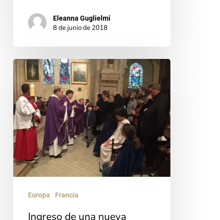
Eleanna Guglielmi
8 de junio de 2018
Ingreso
de
una
nueva
hermana
de
vida
común
en
Europa
Francia
París
Ingreso de una nueva