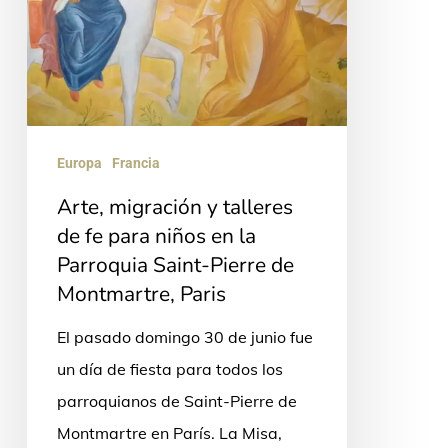
fe
para
niños
en
la
Parroquia
Europa
Francia
Saint-
Arte, migración y talleres
Pierre
de fe para niños en la
de
Parroquia Saint-Pierre de
Montmartre, Paris
Montmartre,
Paris
El pasado domingo 30 de junio fue
un día de fiesta para todos los
parroquianos de Saint-Pierre de
Montmartre en París. La Misa,