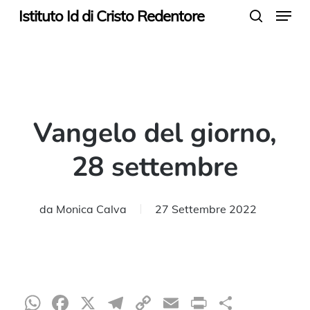
Menu
Skip
Istituto Id di Cristo Redentore
search
to
main
content
Vangelo del giorno,
28 settembre
da
Monica Calva
27 Settembre 2022
WhatsApp
Facebook
X
Telegram
Copy
Email
Print
Condiv