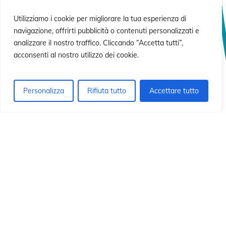
sió
sió
Utilizziamo i cookie per migliorare la tua esperienza di
navigazione, offrirti pubblicità o contenuti personalizzati e
analizzare il nostro traffico. Cliccando “Accetta tutti”,
acconsenti al nostro utilizzo dei cookie.
Personalizza
Rifiuta tutto
Accettare tutto
© 2026 Istituto Id di Cristo Redentore.