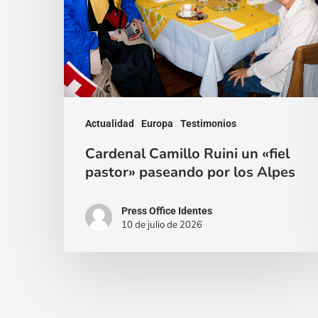
«fiel
pastor»
paseando
por
los
Alpes
Actualidad
Europa
Testimonios
Cardenal Camillo Ruini un «fiel
pastor» paseando por los Alpes
Press Office Identes
10 de julio de 2026