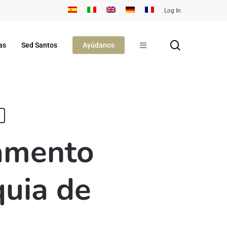
Log In
search
as
Sed Santos
Ayúdanos
amento
quia de