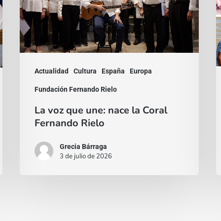
nace
s
la
e
Coral
ú
Fernando
p
Rielo
n
Actualidad
Cultura
España
Europa
e
Fundación Fernando Rielo
e
La voz que une: nace la Coral
c
Fernando Rielo
Grecia Bárraga
3 de julio de 2026