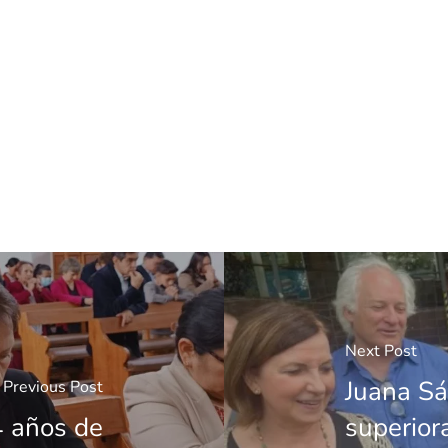
Next Post
Juana S
Previous Post
4 años de
superior