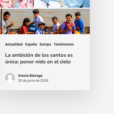
antos
s
nica:
oner
ido
n
Actualidad
España
Europa
Testimonios
l
La ambición de los santos es
ielo
única: poner nido en el cielo
Grecia Bárraga
30 de junio de 2026