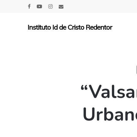
Skip
facebook
youtube
instagram
email
to
main
Instituto Id de Cristo Redentor
content
“Vals
Urbano