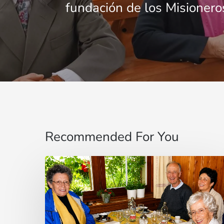
fundación de los Misionero
Recommended For You
Cardenal
Camillo
Ruini
un