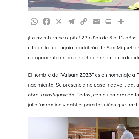
WhatsApp
Facebook
X
Telegram
Copy
Email
Print
Co
Link
¡La aventura se repite! 23 niños de 6 a 13 años
cita en la parroquia madrileña de San Miguel d
campamento urbano en el que reinó la cordialida
El nombre de
“Valsaín 2023”
es en homenaje a Fe
nacimiento. Su presencia no pasó inadvertida, g
obra
Transfiguración
. Todos, como una grande fam
julio fueran inolvidables para los niños que part