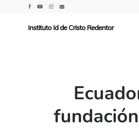
Skip
facebook
youtube
instagram
email
to
main
Instituto Id de Cristo Redentor
content
Ecuador
fundación