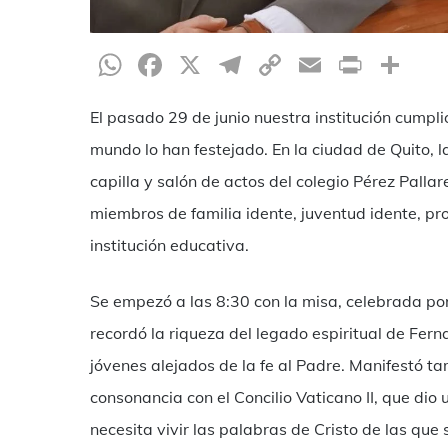
WhatsApp
Facebook
X
Telegram
Copy
Email
Print
Co
Link
El pasado 29 de junio nuestra institución cumpl
mundo lo han festejado. En la ciudad de Quito, l
capilla y salón de actos del colegio Pérez Pallar
miembros de familia idente, juventud idente, pro
institución educativa.
Se empezó a las 8:30 con la misa, celebrada por
recordó la riqueza del legado espiritual de Fer
jóvenes alejados de la fe al Padre. Manifestó ta
consonancia con el Concilio Vaticano II, que dio 
necesita vivir las palabras de Cristo de las que 