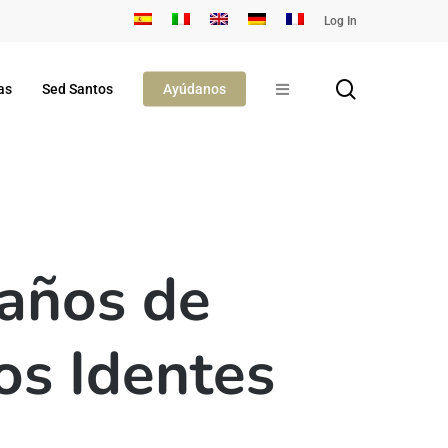
Log In
search
as
Sed Santos
Ayúdanos
 años de
os Identes