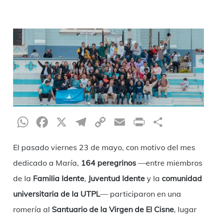
WhatsApp
Facebook
X
Telegram
Copy
Email
Print
Share
Link
El pasado viernes 23 de mayo, con motivo del mes
dedicado a María,
164 peregrinos
—entre miembros
de la
Familia Idente
,
Juventud Idente
y la
comunidad
universitaria de la UTPL
— participaron en una
romería al
Santuario de la Virgen de El Cisne
, lugar