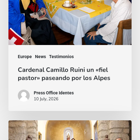
pastor»
paseando
por
los
Alpes
Europe
News
Testimonios
Cardenal Camillo Ruini un «fiel
pastor» paseando por los Alpes
Press Office Identes
10 July, 2026
La
voz