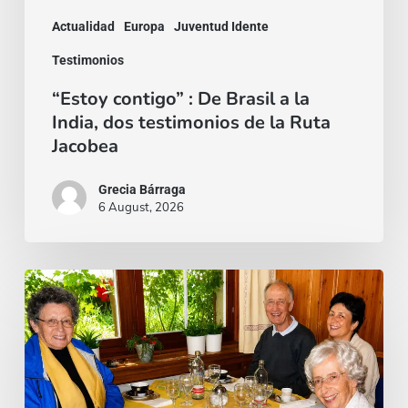
dos
Actualidad
Europa
Juventud Idente
testimonios
Testimonios
de
“Estoy contigo” : De Brasil a la
la
India, dos testimonios de la Ruta
Ruta
Jacobea
Jacobea
Grecia Bárraga
6 August, 2026
Cardenal
Camillo
Ruini
un
«fiel