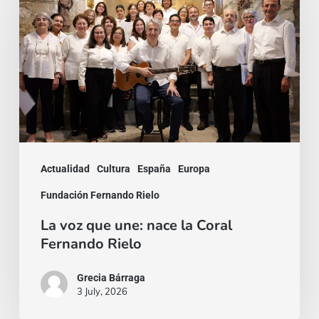
que
une:
nace
la
Coral
Fernando
Rielo
Actualidad
Cultura
España
Europa
Fundación Fernando Rielo
La voz que une: nace la Coral
Fernando Rielo
Grecia Bárraga
3 July, 2026