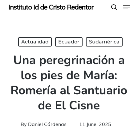
Menu
Skip
Instituto Id de Cristo Redentor
search
to
main
content
Actualidad
Ecuador
Sudamérica
Una peregrinación a
los pies de María:
Romería al Santuario
de El Cisne
By
Daniel Cárdenas
11 June, 2025