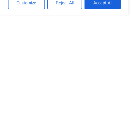
ó
ó
Customize
Reject All
Accept All