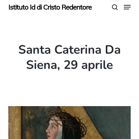
Menu
Skip
Istituto Id di Cristo Redentore
search
to
main
content
Santa Caterina Da
Siena, 29 aprile