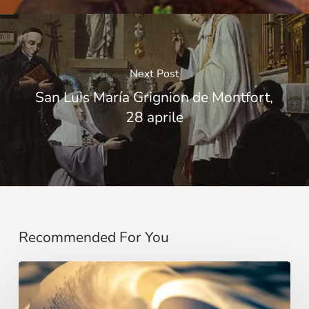
Next Post
San Luis María Grignion de Montfort,
28 aprile
Recommended For You
Vangelo
del