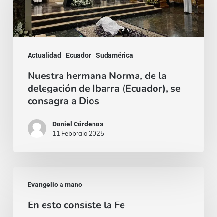
Norma,
de
la
delegación
Actualidad
Ecuador
Sudamérica
de
Nuestra hermana Norma, de la
Ibarra
delegación de Ibarra (Ecuador), se
(Ecuador),
consagra a Dios
se
Daniel Cárdenas
consagra
11 Febbraio 2025
a
Dios
En
Evangelio a mano
esto
En esto consiste la Fe
consiste