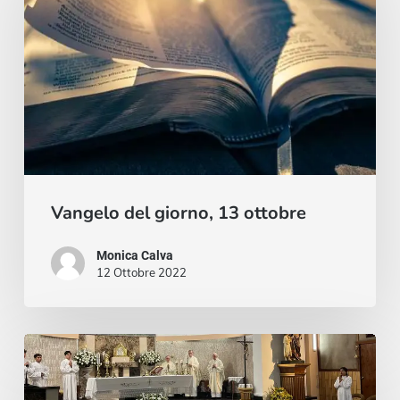
giorno,
13
ottobre
Vangelo del giorno, 13 ottobre
Monica Calva
12 Ottobre 2022
Nuestra
hermana