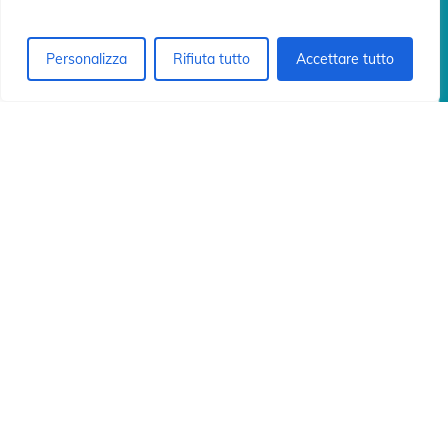
ón
ón
Personalizza
Rifiuta tutto
Accettare tutto