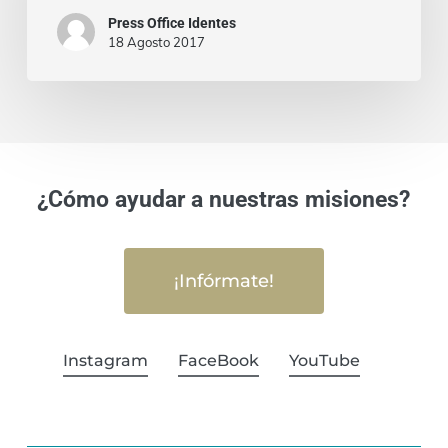
la
Press Office Identes
Fe
18 Agosto 2017
¿Cómo ayudar a nuestras misiones?
¡Infórmate!
Instagram
FaceBook
YouTube