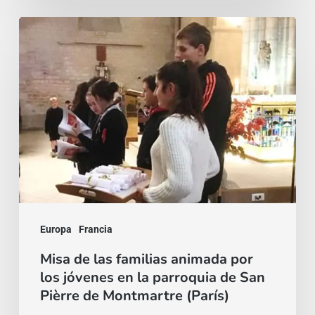
Misa
de
las
familias
animada
por
los
jóvenes
en
la
Europa
Francia
parroquia
Misa de las familias animada por
los jóvenes en la parroquia de San
de
Pièrre de Montmartre (París)
San