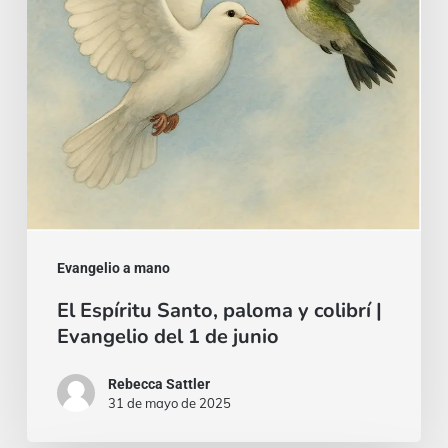
colibrí
|
Evangelio
del
1
de
junio
Evangelio a mano
El Espíritu Santo, paloma y colibrí |
Evangelio del 1 de junio
Rebecca Sattler
31 de mayo de 2025