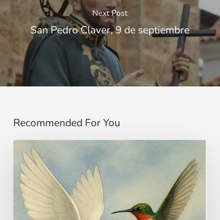
Next Post
San Pedro Claver, 9 de septiembre
Recommended For You
El
Espíritu
Santo,
paloma
y