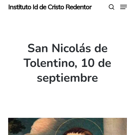
Menu
Skip
Instituto Id de Cristo Redentor
search
to
main
content
San Nicolás de
Tolentino, 10 de
septiembre