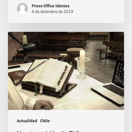
Pièrre
Press Office Identes
de
6 de diciembre de 2019
Montmartre
(París)
Nuestra
misión
de
Chile
en
comunión
y
conexión
desde
casa
Actualidad
Chile