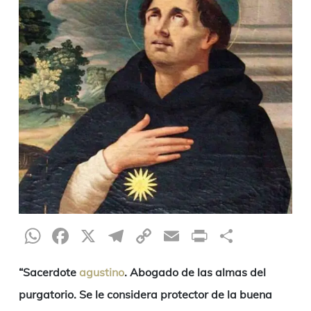
WhatsApp
Facebook
X
Telegram
Copy
Email
Print
Compar
Link
“Sacerdote
agustino
. Abogado de las almas del
purgatorio. Se le considera
protector de la buena