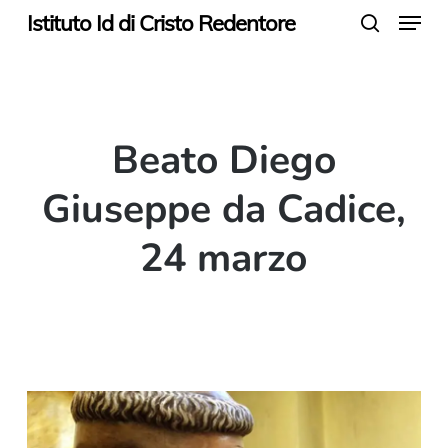
Menu
Skip
Istituto Id di Cristo Redentore
search
to
main
content
Beato Diego
Giuseppe da Cadice,
24 marzo