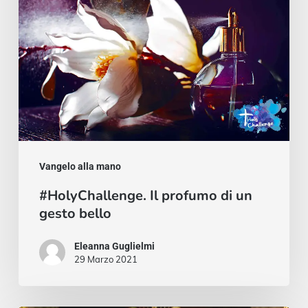
un
gesto
bello
Vangelo alla mano
#HolyChallenge. Il profumo di un
gesto bello
Eleanna Guglielmi
29 Marzo 2021