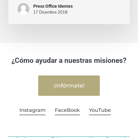
Patrizio
Press Office Identes
17 Dicembre 2018
di
New
York
¿Cómo ayudar a nuestras misiones?
¡Infórmate!
Instagram
FaceBook
YouTube