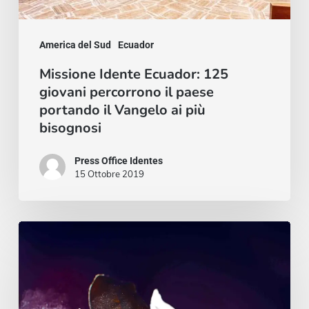
paese
portando
il
America del Sud
Ecuador
Vangelo
Missione Idente Ecuador: 125
giovani percorrono il paese
ai
portando il Vangelo ai più
più
bisognosi
bisognosi
Press Office Identes
15 Ottobre 2019
#HolyChallenge.
Il
profumo
di