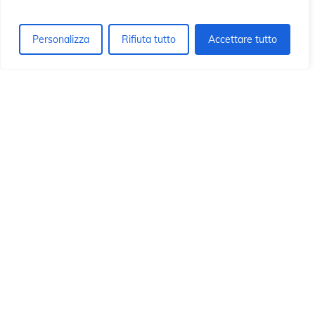
ón
ón
Personalizza
Rifiuta tutto
Accettare tutto