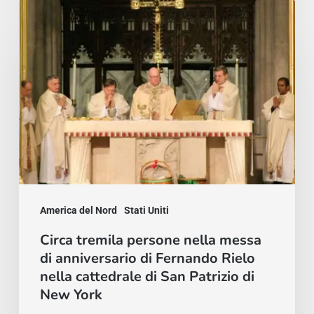
Circa
tremila
persone
nella
messa
di
anniversario
di
Fernando
Rielo
America del Nord
Stati Uniti
nella
Circa tremila persone nella messa
di anniversario di Fernando Rielo
cattedrale
nella cattedrale di San Patrizio di
di
New York
San