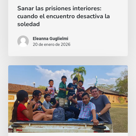
Sanar las prisiones interiores:
soledad
cuando el encuentro desactiva la
soledad
Eleanna Guglielmi
20 de enero de 2026
Bolivia:
desde
las
periferias
rurales
el
rescate