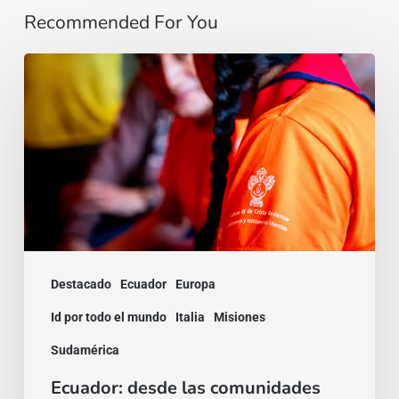
Recommended For You
Ecuador:
desde
las
comunidades
indígenas,
una
misión
que
Destacado
Ecuador
Europa
transforma
Id por todo el mundo
Italia
Misiones
a
Sudamérica
los
jóvenes
Ecuador: desde las comunidades