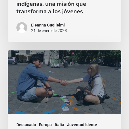
indígenas, una misión que
transforma a los jóvenes
Eleanna Guglielmi
21 de enero de 2026
Sanar
las
prisiones
interiores:
cuando
el
encuentro
desactiva
Destacado
Europa
Italia
Juventud Idente
la