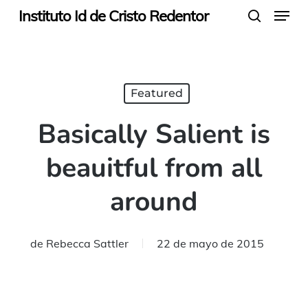
Menu
Skip
Instituto Id de Cristo Redentor
search
to
main
content
Featured
Basically Salient is
beauitful from all
around
de
Rebecca Sattler
22 de mayo de 2015