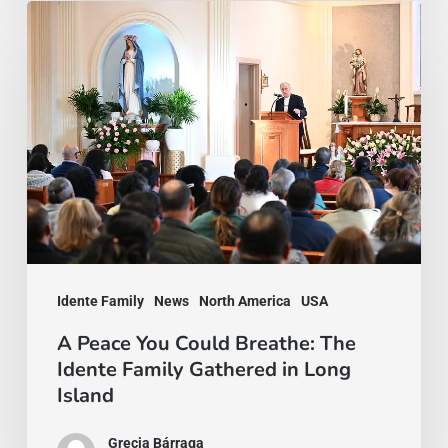
A
Peace
You
Could
Breathe:
The
Idente
Family
Gathered
Idente Family
News
North America
USA
in
Long
A Peace You Could Breathe: The
Idente Family Gathered in Long
Island
Island
Grecia Bárraga