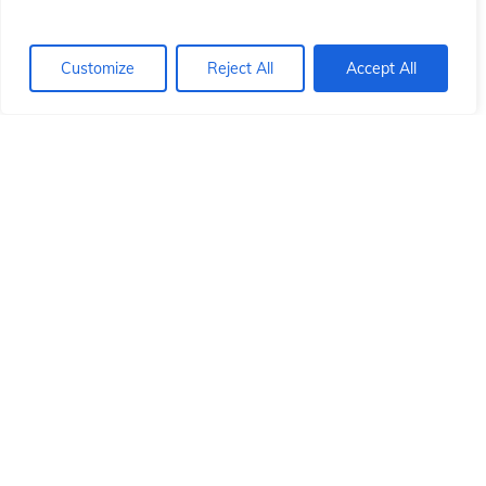
ón
ón
Customize
Reject All
Accept All