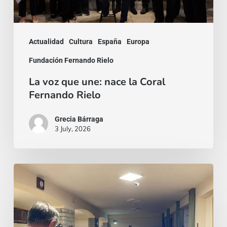
Fernando
Rielo
Actualidad
Cultura
España
Europa
Fundación Fernando Rielo
La voz que une: nace la Coral
Fernando Rielo
Grecia Bárraga
3 July, 2026
Un
invito,
poi
un