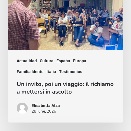
viaggio:
il
richiamo
a
mettersi
in
Actualidad
Cultura
España
Europa
ascolto
Familia Idente
Italia
Testimonios
Un invito, poi un viaggio: il richiamo
a mettersi in ascolto
Elisabetta Atza
28 June, 2026