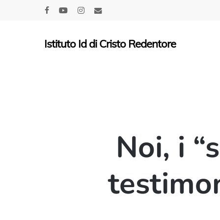
Skip
facebook
youtube
instagram
email
to
main
Istituto Id di Cristo Redentore
content
Noi, i “
testimon