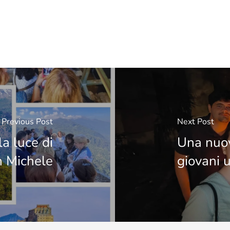
Previous Post
Next Post
a luce di
Una nuov
 Michele
giovani u