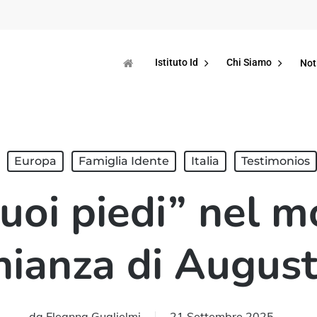
Istituto Id
Chi Siamo
Not
Europa
Famiglia Idente
Italia
Testimonios
suoi piedi” nel 
ianza di August
da
Eleanna Guglielmi
21 Settembre 2025