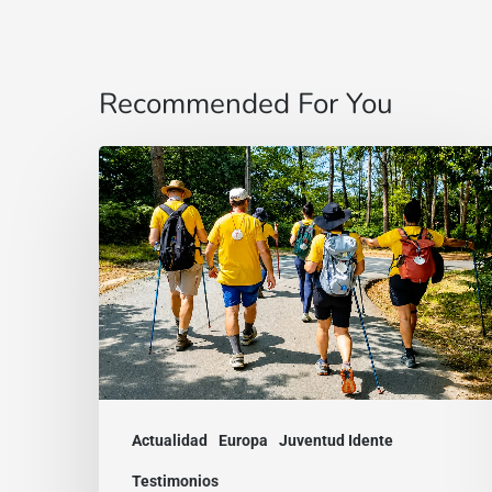
Recommended For You
“Estoy
contigo”
:
De
Brasil
a
la
India,
Actualidad
Europa
Juventud Idente
dos
testimonios
Testimonios