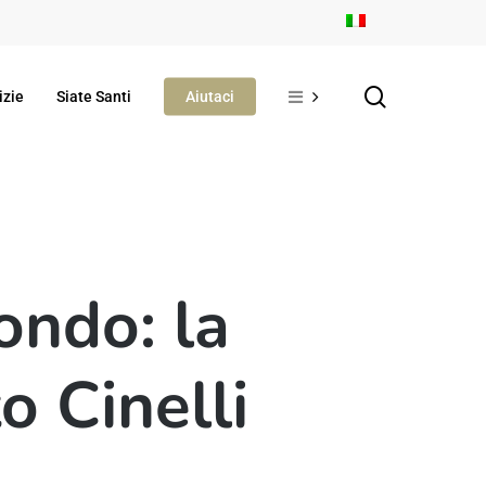
search
izie
Siate Santi
Aiutaci
mondo: la
o Cinelli