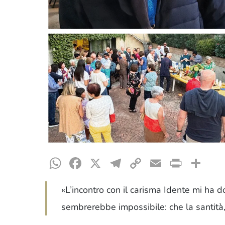
WhatsApp
Facebook
X
Telegram
Copy
Email
Print
Co
Link
«L’incontro con il carisma Idente mi ha 
sembrerebbe impossibile: che la santità, c