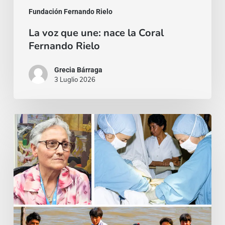
Fundación Fernando Rielo
La voz que une: nace la Coral
Fernando Rielo
Grecia Bárraga
3 Luglio 2026
La
ambición
de
los
santos
es
única: