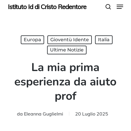
Menu
Skip
Istituto Id di Cristo Redentore
search
to
main
content
Europa
Gioventù Idente
Italia
Ultime Notizie
La mia prima
esperienza da aiuto
prof
da
Eleanna Guglielmi
20 Luglio 2025