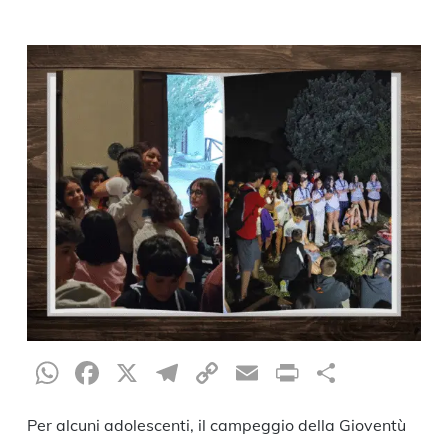
WhatsApp
Facebook
X
Telegram
Copy
Email
Print
Condiv
Link
Per alcuni adolescenti, il campeggio della Gioventù