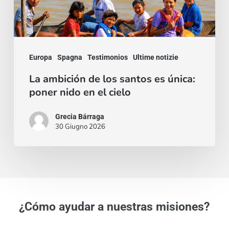
poner
nido
en
Europa
Spagna
Testimonios
Ultime notizie
el
cielo
La ambición de los santos es única:
poner nido en el cielo
Grecia Bárraga
30 Giugno 2026
¿Cómo ayudar a nuestras misiones?