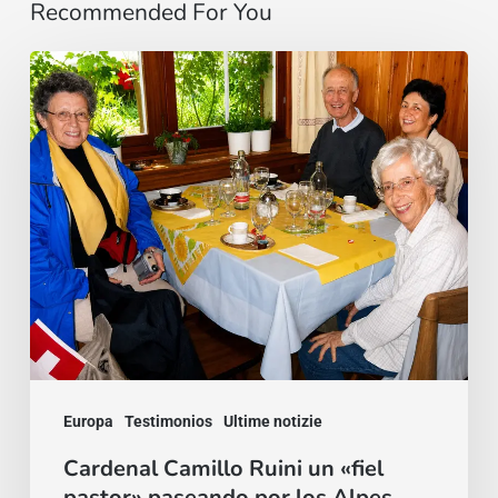
Recommended For You
Cardenal
Camillo
Ruini
un
«fiel
pastor»
paseando
por
los
Alpes
Europa
Testimonios
Ultime notizie
Cardenal Camillo Ruini un «fiel
pastor» paseando por los Alpes