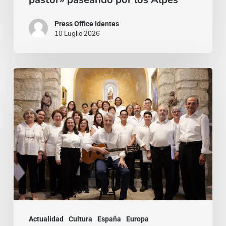
Press Office Identes
10 Luglio 2026
La
voz
que
une:
nace
la
Coral
Fernando
Rielo
Actualidad
Cultura
España
Europa